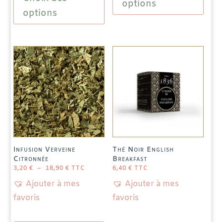
a
options
a
options
plusieu
plusieurs
variatio
variations.
Les
Les
options
options
peuven
peuvent
être
être
choisie
choisies
sur
sur
la
la
page
page
du
Infusion Verveine
Thé Noir English
du
produit
Citronnée
Breakfast
produit
PLAGE
3,20
€
–
18,90
€
TTC
6,40
€
TTC
DE
PRIX :
3,20 €
À
18,90 €
Ajouter à mes
Ajouter à mes
favoris
favoris
Ce