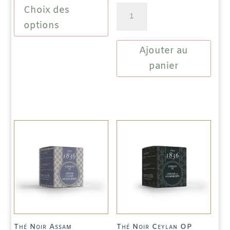
Choix des
quantité
produit
de
a
options
Thé
plusieurs
Ajouter au
Noir
variations.
English
Les
panier
Breakfast
options
peuvent
être
choisies
sur
la
page
du
produit
Thé Noir Assam
Thé Noir Ceylan OP