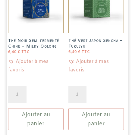
Thé Noir Semi fermenté
Thé Vert Japon Sencha –
Chine – Milky Oolong
Fukujyu
6,40
€
TTC
6,40
€
TTC
Ajouter à mes
Ajouter à mes
favoris
favoris
quantité
quantité
de
de
Thé
Thé
Ajouter au
Ajouter au
Noir
Vert
Semi
Japon
panier
panier
fermenté
Sencha