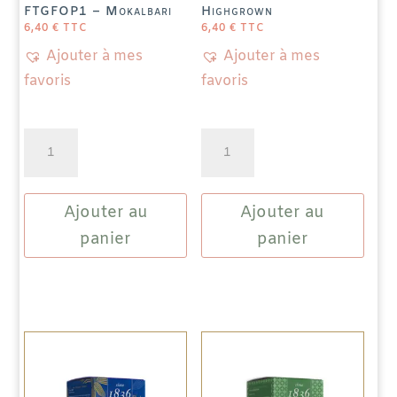
FTGFOP1 – Mokalbari
Highgrown
6,40
€
TTC
6,40
€
TTC
Ajouter à mes
Ajouter à mes
favoris
favoris
quantité
quantité
de
de
Thé
Thé
Ajouter au
Ajouter au
Noir
Noir
Assam
Ceylan
panier
panier
FTGFOP1
OP
-
Highgrown
Mokalbari