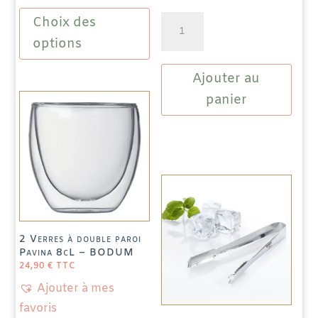
Ce
Choix des
quantité
produit
de
a
options
4
plusieurs
Ajouter au
Tasses
variations.
noires
Les
panier
"Yunnan"
options
en
peuvent
fonte
être
12cL
choisies
sur
la
page
2 Verres à double paroi
du
Pavina 8cL – BODUM
produit
24,90
€
TTC
Ajouter à mes
favoris