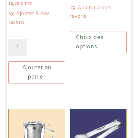
PRIX :
10,00 €
À
10,70
€
TTC
18,80 €
Ajouter à mes
Ajouter à mes
favoris
favoris
Ce
Choix des
produit
quantité
a
options
de
plusieu
Support
variatio
Ajouter au
pour
Les
fouet
panier
options
Matcha
peuven
"Ingolf"
être
choisie
sur
la
page
du