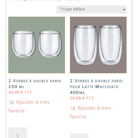
Prix Épicures de l'épicerie fine 2020
(2)
Producteur Responsable
(53)
Production Artisanale
Produits Locaux
(82)
(48)
Agroforesterie
(1)
2 Verres à double paroi
2 Verres à double paroi
250 ml
pour Latte Macchiato
400mL
20,99
€
TTC
26,99
€
TTC
Ajouter à mes
Ajouter à mes
favoris
favoris
quantité
quantité