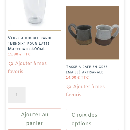
être
choisies
sur
la
page
Verre à double paroi
du
“Bendix” pour Latte
produit
Macchiato 400mL
15,80
€
TTC
Ajouter à mes
Tasse à café en grés
favoris
émaillé artisanale
14,00
€
TTC
Ajouter à mes
quantité
favoris
de
Verre
Ce
Ajouter au
à
Choix des
produit
double
panier
a
options
paroi
plusieu