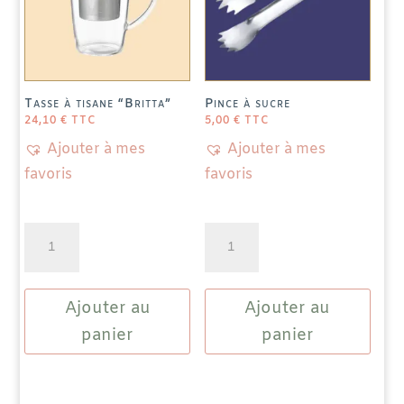
produit
Tasse à tisane “Britta”
Pince à sucre
24,10
€
TTC
5,00
€
TTC
Ajouter à mes
Ajouter à mes
favoris
favoris
quantité
quantité
de
de
Tasse
Pince
Ajouter au
Ajouter au
à
à
tisane
sucre
panier
panier
"Britta"