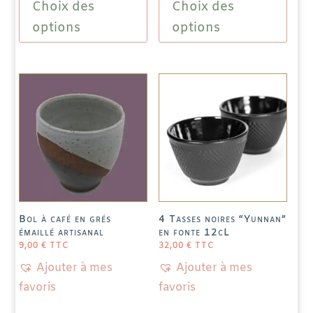
Choix des
Choix des
produit
produit
a
a
options
options
plusieurs
plusieu
variations.
variatio
Les
Les
options
options
peuvent
peuven
être
être
choisies
choisie
sur
sur
la
la
page
page
Bol à café en grés
4 Tasses noires “Yunnan”
du
du
émaillé artisanal
en fonte 12cL
produit
produit
9,00
€
TTC
32,00
€
TTC
Ajouter à mes
Ajouter à mes
favoris
favoris