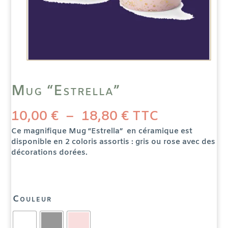
Mug “Estrella”
Plage
10,00
€
–
18,80
€
TTC
de
prix :
10,00 €
Ce magnifique Mug “Estrella” en céramique est
à
disponible en 2 coloris assortis : gris ou rose avec des
18,80 €
décorations dorées.
Couleur