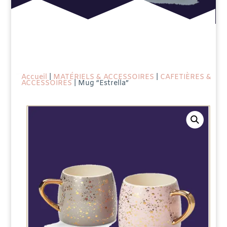
Accueil
|
MATÉRIELS & ACCESSOIRES
|
CAFETIÈRES &
ACCESSOIRES
| Mug “Estrella”