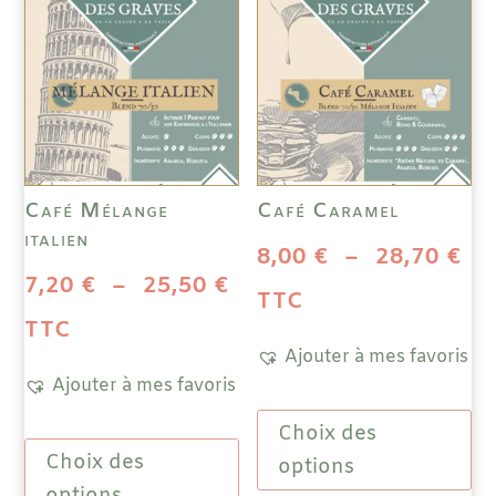
Café Mélange
Café Caramel
italien
Pl
8,00
€
–
28,70
€
Plage
7,20
€
–
25,50
€
de
TTC
de
TTC
pri
Ajouter à mes favoris
prix :
Ajouter à mes favoris
8,
Ce
7,20 €
à
Choix des
Ce
prod
à
Choix des
produit
a
options
28
a
plus
options