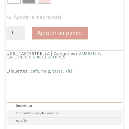
Ajouter à mes favoris
quantité
Ajouter au panier
de
Mug
UGS :
TASTESTRELLA
Catégories :
VAISSELLE
,
CAFETIÈRES & ACCESSOIRES
"Estrella"
Étiquettes :
café
,
mug
,
tasse
,
Thé
Description
Informations complémentaires
Avis (0)