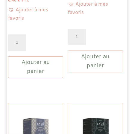
6,40
€
TTC
Ajouter à mes
Ajouter à mes
favoris
favoris
quantité
quantité
de
de
Thé
Thé
Ajouter au
Noir
Ajouter au
Noir
English
panier
Darjeeling
panier
Breakfast
-
TGFOP1
-
Margaret's
Hope