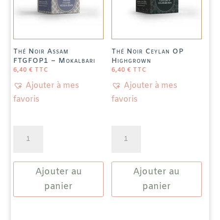
Thé Noir Assam
Thé Noir Ceylan OP
FTGFOP1 – Mokalbari
Highgrown
6,40
€
TTC
6,40
€
TTC
Ajouter à mes
Ajouter à mes
favoris
favoris
quantité
quantité
de
de
Thé
Thé
Ajouter au
Ajouter au
Noir
Noir
Assam
Ceylan
panier
panier
FTGFOP1
OP
-
Highgrown