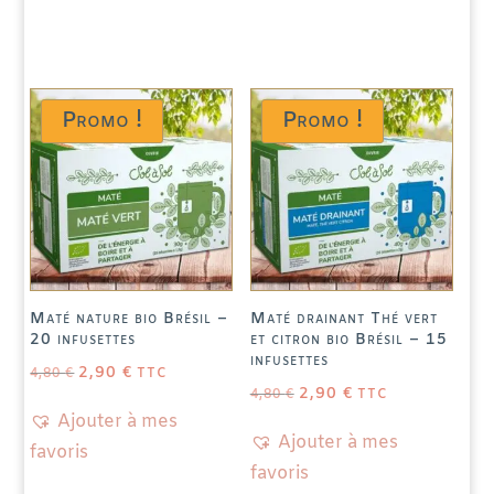
-
Caramel
Promo !
Promo !
Maté nature bio Brésil –
Maté drainant Thé vert
20 infusettes
et citron bio Brésil – 15
LE
LE
infusettes
PRIX
PRIX
INITIAL
ACTUEL
2,90
€
ÉTAIT :
EST :
4,80
€
TTC
4,80 €.
2,90 €.
LE
LE
PRIX
PRIX
INITIAL
ACTUEL
2,90
€
ÉTAIT :
EST :
4,80
€
TTC
4,80 €.
2,90 €.
Ajouter à mes
Ajouter à mes
favoris
favoris