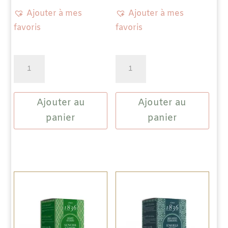
Ajouter à mes
Ajouter à mes
favoris
favoris
quantité
quantité
de
de
Thé
Thé
Ajouter au
Ajouter au
Vert
Vert
Chine
Chine
panier
panier
Special
Aromatisé
Gunpowder
-
-
Menthe
Temple
Verte
of
Heaven