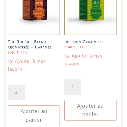
Thé Rooïbos Blend
Infusion Camomille
aromatisée – Caramel
6,40
€
TTC
6,40
€
TTC
Ajouter à mes
Ajouter à mes
favoris
favoris
quantité
quantité
de
de
Infusion
Thé
Ajouter au
Camomille
Ajouter au
Rooïbos
panier
Blend
panier
aromatisée