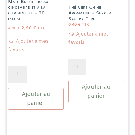
Maté Brésil bio au
gingembre et à la
Thé Vert Chine
citronnelle – 20
Aromatisé – Sencha
infusettes
Sakura Cerise
LE
LE
6,40
€
TTC
PRIX
PRIX
INITIAL
ACTUEL
2,90
€
ÉTAIT :
EST :
4,80
€
TTC
4,80 €.
2,90 €.
Ajouter à mes
Ajouter à mes
favoris
favoris
quantité
quantité
de
de
Thé
Maté
Ajouter au
Vert
Ajouter au
Brésil
Chine
panier
bio
Aromatisé
panier
au
-
gingembre
Sencha
et
Sakura
à
Cerise