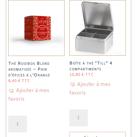
la
citronnelle
-
20
infusettes
Boîte à thé “Till” 4
Thé Rooïbos Blend
compartiments
aromatisée – Pain
10,80
€
TTC
d’épices à l’Orange
6,40
€
TTC
Ajouter à mes
Ajouter à mes
favoris
favoris
quantité
quantité
de
de
Boîte
Thé
à