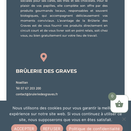
sociales pour ses cafés, ses thés et ses chocolats. Pour le
plaisir de vos papilles, elle complète son offre par des
produits gourmands locaux, responsables et souvent
biologiques, qui accompagnent délicieusement vos
moments conviviaux. L’avantage de la Brûlerie des
Graves est de vous fournir vos produits directement en
circuit court et de vous livrer soit en point relais, soit chez
vous, ou bien gratuitement sur votre lieu de travail.

BRÛLERIE DES GRAVES
Noaillan
Tél 07 67 203 200
contact@bruleriedesgraves.fr
0
Nous utilisons des cookies pour vous garantir la meilleure
expérience sur notre site web. Si vous continuez à utiliser ce
site, nous supposerons que vous en êtes satisfait.
La Brûlerie des Graves sera en vacances du 25 Juillet 2026 au 15 Août 2026 inclus. Aucune
© Brûlerie des Graves | Mentions légales
expédition et livraison ne pourra être effectuée durant cette période. Les commandes
ACCEPTER
REFUSER
Politique de confidentialité
passées jusqu'au 20 Juillet seront traitées avant les vacances et celles arrivant après cette