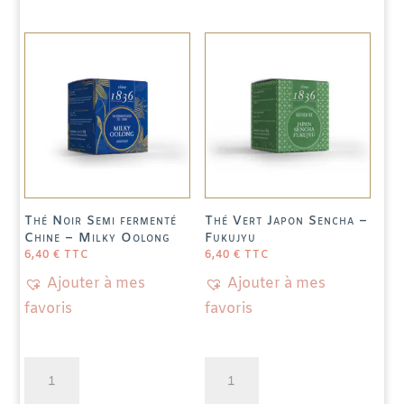
Mokalbari
Thé Noir Semi fermenté
Thé Vert Japon Sencha –
Chine – Milky Oolong
Fukujyu
6,40
€
TTC
6,40
€
TTC
Ajouter à mes
Ajouter à mes
favoris
favoris
quantité
quantité
de
de