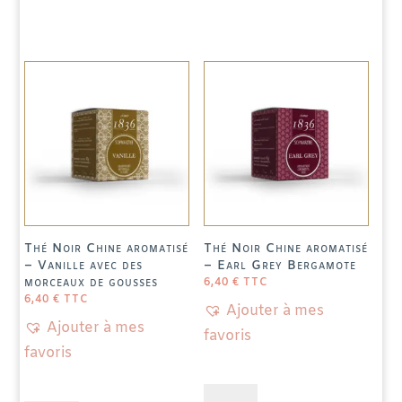
et
Sencha
Blanc
Citron
Chine
Aromatisé
-
Bisou
d'Ange
Fruits
de
la
Passion
Thé Noir Chine aromatisé
Thé Noir Chine aromatisé
– Vanille avec des
– Earl Grey Bergamote
morceaux de gousses
6,40
€
TTC
6,40
€
TTC
Ajouter à mes
Ajouter à mes
favoris
favoris
quantité