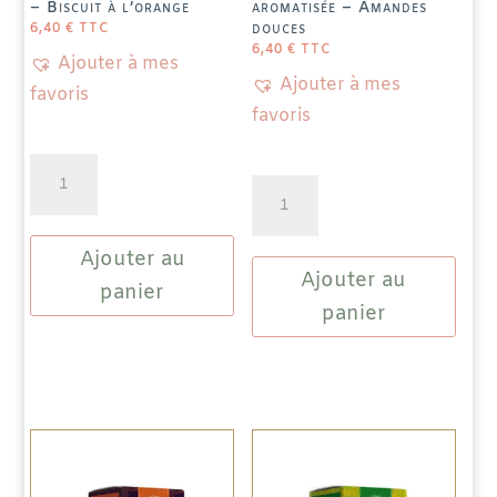
– Biscuit à l’orange
aromatisée – Amandes
douces
6,40
€
TTC
6,40
€
TTC
Ajouter à mes
Ajouter à mes
favoris
favoris
quantité
quantité
de
de
Thé
Infusion
Ajouter au
Noir
Ajouter au
de
Chine
panier
Fruits
panier
aromatisé
aromatisée
-
-
Biscuit
Amandes
à
douces
l'orange