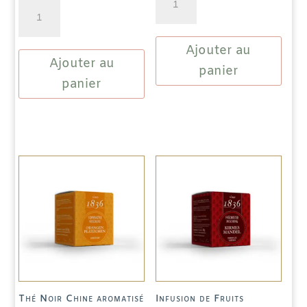
quantité
de
de
Thé
Thé
Ajouter au
Noir
Ajouter au
Noir
Chine
panier
Chine
panier
aromatisé
aromatisé
-
-
Earl
Vanille
Grey
avec
Bergamote
des
morceaux
de
gousses
Thé Noir Chine aromatisé
Infusion de Fruits