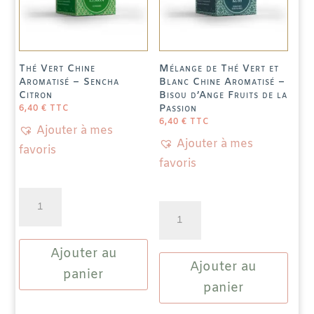
Thé Vert Chine
Mélange de Thé Vert et
Aromatisé – Sencha
Blanc Chine Aromatisé –
Citron
Bisou d’Ange Fruits de la
Passion
6,40
€
TTC
6,40
€
TTC
Ajouter à mes
Ajouter à mes
favoris
favoris
quantité
quantité
de
de
Thé
Mélange
Ajouter au
Vert
Ajouter au
de
Chine
panier
Thé
panier
Aromatisé
Vert
-