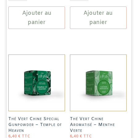
Thé
Thé
Ajouter au
Ajouter au
Noir
Vert
Semi
Japon
panier
panier
fermenté
Sencha
Chine
-
-
Fukujyu
Milky
Oolong
Thé Vert Chine Special
Thé Vert Chine
Gunpowder – Temple of
Aromatisé – Menthe
Heaven
Verte
6,40
€
TTC
6,40
€
TTC