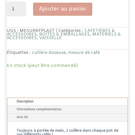
quantité
Ajouter au panier
de
Cuillère
UGS :
MESURKFPLAST
Catégories :
CAFETIÈRES &
ACCESSOIRES
,
BOÎTES & EMBALLAGES
,
MATÉRIELS &
ACCESSOIRES
,
VAISSELLE
doseuse
plastique
Étiquettes :
cuillère doseuse
,
mesure de café
pour
En stock (peut être commandé)
café
Description
Informations complémentaires
Avis (0)
Toujours à portée de main, 1 cuillère dans chaque pot de
vos différents cafés !