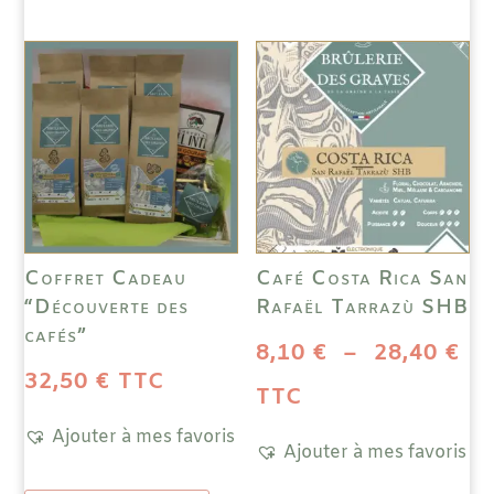
variations.
Les
Les
opti
options
peuv
peuvent
être
être
choi
choisies
sur
sur
la
la
pag
page
du
Coffret Cadeau
Café Costa Rica San
du
prod
“Découverte des
Rafaël Tarrazù SHB
produit
cafés”
Pl
8,10
€
–
28,40
€
32,50
€
TTC
de
TTC
Ajouter à mes favoris
pri
Ajouter à mes favoris
8,
Ce