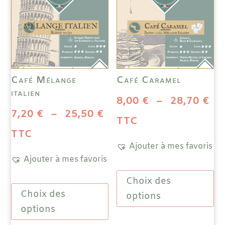
Café Mélange
Café Caramel
italien
Pl
8,00
€
–
28,70
€
Plage
7,20
€
–
25,50
€
de
TTC
de
TTC
pri
Ajouter à mes favoris
prix :
Ajouter à mes favoris
8,
Ce
7,20 €
à
Choix des
Ce
prod
à
Choix des
produit
a
options
28
a
plus
options
25,50 €
plusieurs
vari