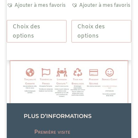
prix :
pri
Ajouter à mes favoris
Ajouter à mes favoris
7,40 €
8,
Ce
Ce
à
à
Choix des
Choix des
produit
prod
a
a
options
options
26,80 €
30
plusieurs
plus
variations.
vari
Les
Les
options
opti
peuvent
peuv
être
être
choisies
choi
sur
sur
la
la
page
pag
PLUS D’INFORMATIONS
du
du
produit
prod
Première visite