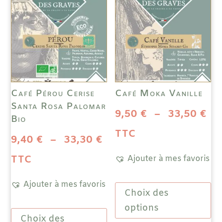
Café Pérou Cerise
Café Moka Vanille
Santa Rosa Palomar
Pl
9,50
€
–
33,50
€
Bio
de
TTC
Plage
9,40
€
–
33,30
€
pri
de
TTC
Ajouter à mes favoris
9,
prix :
Ce
Ajouter à mes favoris
à
Choix des
prod
9,40 €
Ce
a
options
33
à
Choix des
produit
plus