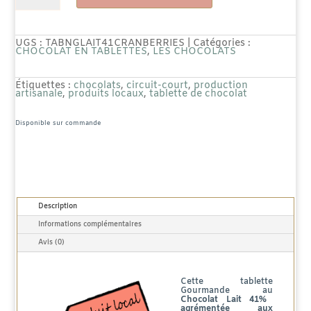
de
Tablette
UGS :
TABNGLAIT41CRANBERRIES
Catégories :
CHOCOLAT EN TABLETTES
,
LES CHOCOLATS
Gourmande
Étiquettes :
chocolats
,
circuit-court
,
production
Lait
artisanale
,
produits locaux
,
tablette de chocolat
41%
Disponible sur commande
Cranberries
-
80g
Description
Informations complémentaires
Avis (0)
Cette tablette
Gourmande au
Chocolat Lait 41%
agrémentée aux