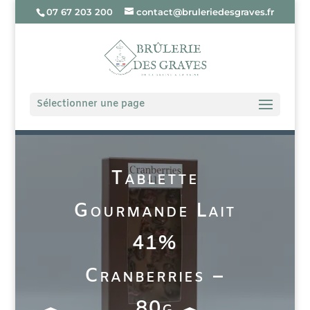
07 67 203 200
contact@bruleriedesgraves.fr
Sélectionner une page
Tablette
Gourmande Lait
41%
Cranberries –
80g