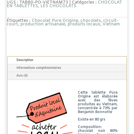
Tablette
UGS :
TAB80-PO-VIETNAM73
Catégories :
CHOCOLAT
EN TABLETTES
,
LES CHOCOLATS
Pure
Étiquettes :
Chocolat Pure Origine
,
chocolats
,
circuit-
Origine
court
,
production artisanale
,
produits locaux
,
Vietnam
Vietnam
73%
-
Description
80g
Informations complémentaires
Avis (0)
Cette tablette Pure
Origine est élaborée
avec des fèves
produites au Vietnam,
concentrée à 73% par
Benjamin Bonnotte
Existe en 80 grs
Composition:
chocolat noir 80%