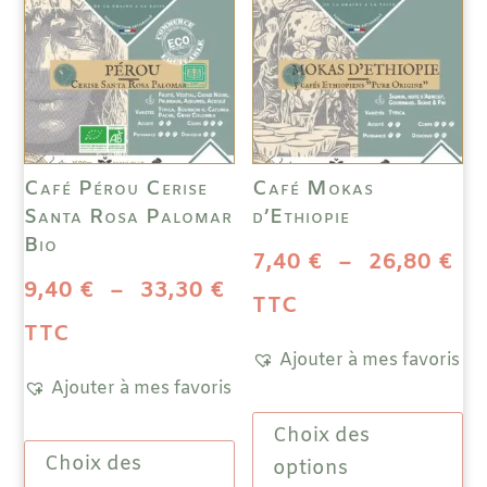
choisies
peuv
sur
être
la
choi
page
sur
du
la
produit
pag
Café Pérou Cerise
Café Mokas
du
Santa Rosa Palomar
d’Ethiopie
prod
Bio
Pl
7,40
€
–
26,80
€
Plage
9,40
€
–
33,30
€
de
TTC
de
TTC
pri
Ajouter à mes favoris
prix :
Ajouter à mes favoris
7,
Ce
9,40 €
à
Choix des
Ce
prod
à
Choix des
produit
a
options
26