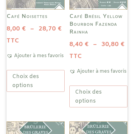
Café Noisettes
Café Brésil Yellow
Bourbon Fazenda
Plage
8,00
€
–
28,70
€
Rainha
de
TTC
Pl
8,40
€
–
30,80
€
prix :
de
TTC
Ajouter à mes favoris
8,00 €
pri
Ce
Ajouter à mes favoris
à
Choix des
produit
8,
a
Ce
options
28,70 €
à
Choix des
plusieurs
prod
variations.
a
options
30
Les
plus
options
vari
peuvent
Les
être
opti