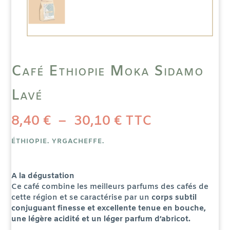
Café Ethiopie Moka Sidamo
Lavé
Plage
8,40
€
–
30,10
€
TTC
de
prix :
8,40 €
à
ÉTHIOPIE. YRGACHEFFE.
30,10 €
A la dégustation
Ce café combine les meilleurs parfums des cafés de
cette région et se caractérise par un
corps subtil
conjuguant finesse et excellente tenue en bouche,
une légère acidité et un léger parfum d’abricot.