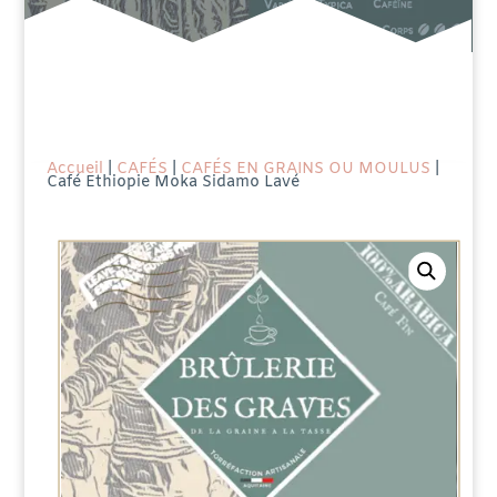
Accueil
|
CAFÉS
|
CAFÉS EN GRAINS OU MOULUS
|
Café Ethiopie Moka Sidamo Lavé