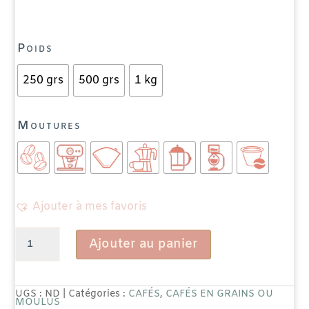
Poids
250 grs
500 grs
1 kg
Moutures
Ajouter à mes favoris
quantité
Ajouter au panier
de
Café
UGS :
ND
Catégories :
CAFÉS
,
CAFÉS EN GRAINS OU
MOULUS