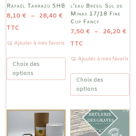
Rafaël Tarrazù SHB
l’eau Brésil Sul de
Minas 17/18 Fine
Plage
8,10
€
–
28,40
€
Cup Fancy
de
TTC
Pl
7,50
€
–
26,20
€
prix :
de
TTC
Ajouter à mes favoris
8,10 €
pri
Ce
Ajouter à mes favoris
à
Choix des
produit
7,
a
Ce
options
28,40 €
à
Choix des
plusieurs
prod
variations.
a
options
26
Les
plus
options
vari
peuvent
Les
être
opti
choisies
peuv
sur
être