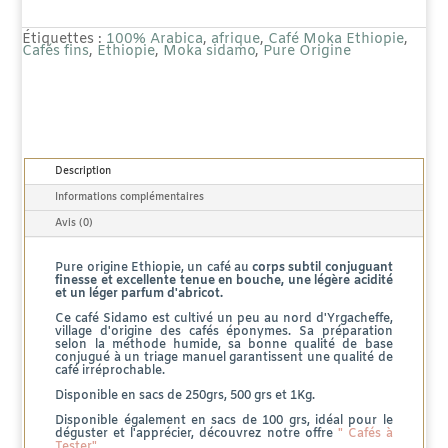
Ethiopie
Étiquettes :
100% Arabica
,
afrique
,
Café Moka Ethiopie
,
Moka
Cafés fins
,
Ethiopie
,
Moka sidamo
,
Pure Origine
Sidamo
Lavé
Description
Informations complémentaires
Avis (0)
Pure origine Ethiopie, un café au
corps subtil conjuguant
finesse et excellente tenue en bouche, une légère acidité
et un léger parfum d'abricot.
Ce café Sidamo est cultivé un peu au nord d'Yrgacheffe,
village d'origine des cafés éponymes. Sa préparation
selon la méthode humide, sa bonne qualité de base
conjugué à un triage manuel garantissent une qualité de
café irréprochable.
Disponible en sacs de 250grs, 500 grs et 1Kg.
Disponible également en sacs de 100 grs, idéal pour le
déguster et l'apprécier, découvrez notre offre
" Cafés à
Tester"