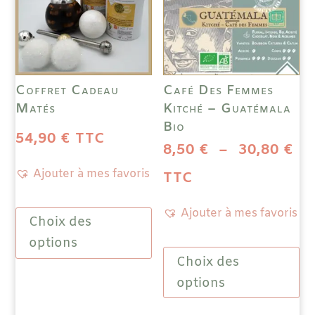
la
choi
page
sur
du
la
produit
pag
Coffret Cadeau
Café Des Femmes
du
Matés
Kitché – Guatémala
prod
Bio
54,90
€
TTC
Pl
8,50
€
–
30,80
€
Ajouter à mes favoris
de
TTC
pri
Ce
Ajouter à mes favoris
Choix des
produit
8,
a
options
Ce
à
plusieurs
Choix des
prod
variations.
a
options
30
Les
plus
options