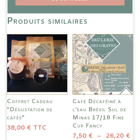
Produits similaires
Coffret Cadeau
Café Décaféiné à
“Dégustation de
l’eau Brésil Sul de
cafés”
Minas 17/18 Fine
Cup Fancy
38,00
€
TTC
Pl
7,50
€
–
26,20
€