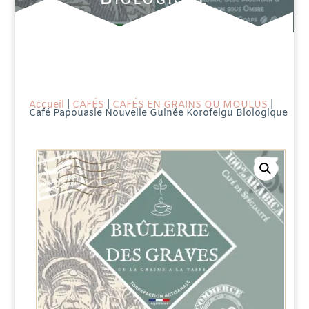
Accueil
|
CAFÉS
|
CAFÉS EN GRAINS OU MOULUS
|
Café Papouasie Nouvelle Guinée Korofeigu Biologique