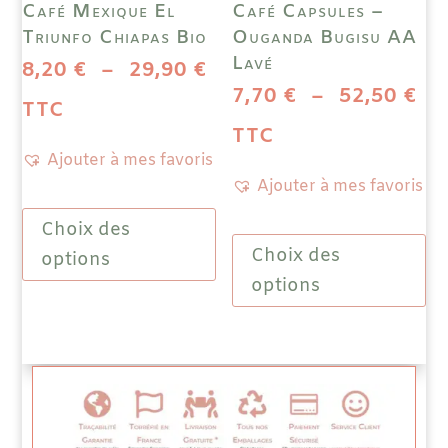
Café Mexique El
Café Capsules –
du
Triunfo Chiapas Bio
Ouganda Bugisu AA
prod
Lavé
Plage
8,20
€
–
29,90
€
Pl
7,70
€
–
52,50
€
de
TTC
de
TTC
prix :
Ajouter à mes favoris
pri
8,20 €
Ajouter à mes favoris
Ce
7,
à
Choix des
produit
Ce
à
Choix des
a
prod
options
29,90 €
plusieurs
a
options
52
variations.
plus
Les
vari
options
Les
peuvent
opti
être
peuv
choisies
être