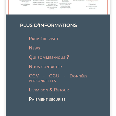
sur
choi
la
sur
page
la
du
pag
PLUS D’INFORMATIONS
produit
du
prod
Première visite
News
Qui sommes-nous ?
Nous contacter
CGV - CGU - Données
personnelles
Livraison & Retour
Paiement sécurisé