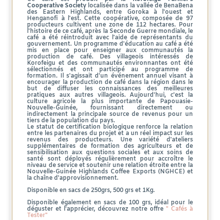
Cooperative Society
localisée dans la vallée de BenaBena
des Eastern Highlands, entre Goroka à l'ouest et
Henganofi à l'est. Cette coopérative, composée de 97
producteurs cultivent une zone de 112 hectares. Pour
l'histoire de ce café, après la Seconde Guerre mondiale, le
café a été réintroduit avec l'aide de représentants du
gouvernement. Un programme d'éducation au café a été
mis en place pour enseigner aux communautés la
production de café. Des villageois intéressés de
Korofeigu et des communautés environnantes ont été
sélectionnés et ont participé au programme de
formation. Il s'agissait d'un événement annuel visant à
encourager la production de café dans la région dans le
but de diffuser les connaissances des meilleures
pratiques aux autres villageois. Aujourd'hui, c'est la
culture agricole la plus importante de Papouasie-
Nouvelle-Guinée, fournissant directement ou
indirectement la principale source de revenus pour un
tiers de la population du pays.
Le statut de certification biologique renforce la relation
entre les partenaires du projet et a un réel impact sur les
revenus des producteurs. Une variété d'ateliers
supplémentaires de formation des agriculteurs et de
sensibilisation aux questions sociales et aux soins de
santé sont déployés régulièrement pour accroître le
niveau de service et soutenir une relation étroite entre la
Nouvelle-Guinée Highlands Coffee Exports (NGHCE) et
la chaîne d'approvisionnement.
Disponible en sacs de 250grs, 500 grs et 1Kg.
Disponible également en sacs de 100 grs, idéal pour le
déguster et l'apprécier, découvrez notre offre
" Cafés à
Tester"