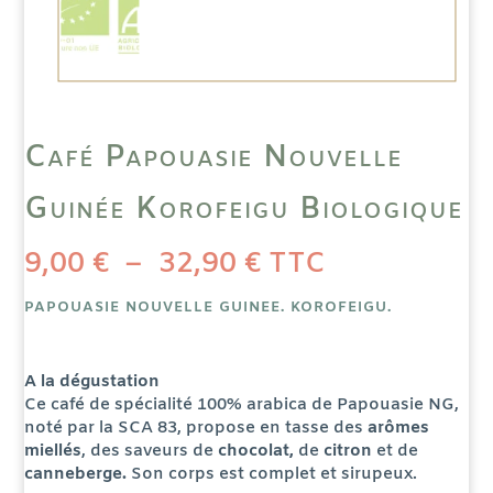
Café Papouasie Nouvelle
Guinée Korofeigu Biologique
Plage
9,00
€
–
32,90
€
TTC
de
prix :
9,00 €
à
PAPOUASIE NOUVELLE GUINEE. KOROFEIGU.
32,90 €
A la dégustation
Ce café de spécialité 100% arabica de Papouasie NG,
noté par la SCA 83, propose en tasse des
arômes
miellés
, des saveurs de
chocolat,
de
citron
et de
canneberge
.
Son corps est complet et sirupeux.