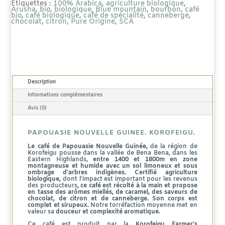
Étiquettes :
100% Arabica
,
agriculture biologique
,
Nouvelle
Arusha
,
bio
,
biologique
,
Blue mountain
,
bourbon
,
café
bio
,
café biologique
,
café de spécialité
,
canneberge
,
chocolat
,
citron
,
Pure Origine
,
SCA
Guinée
Korofeigu
Biologique
Description
Informations complémentaires
Avis (0)
PAPOUASIE NOUVELLE GUINEE. KOROFEIGU.
Le café de Papouasie
Nouvelle Guinée,
de la région de
Korofeigu pousse dans la vallée de Bena Bena, dans les
Eastern Highlands,
entre 1400 et 1800m en zone
montagneuse et
hum
ide avec un sol limoneux et sous
ombrage d'arbres indigènes. Certifié
agriculture
biologique,
dont l'impact est important pour les revenus
des producteurs
,
ce café est récolté à la main et propose
en tasse des arômes miellés, de caramel, des saveurs de
chocolat, de citron et de canneberge
. Son corps
est
complet et sirupeux.
Notre torréfaction moyenne met en
valeur sa
douceur et complexité aromatique
.
Ce café est produit par la
Korofeigu Farmer's