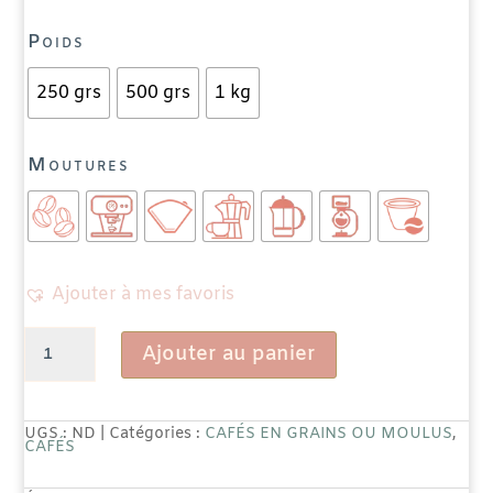
Poids
250 grs
500 grs
1 kg
Moutures
Ajouter à mes favoris
quantité
Ajouter au panier
de
Café
UGS :
ND
Catégories :
CAFÉS EN GRAINS OU MOULUS
,
CAFÉS
Papouasie