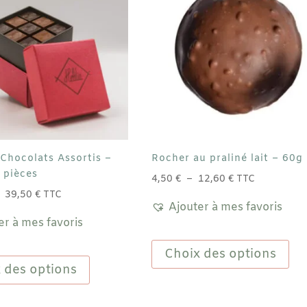
 Chocolats Assortis –
Rocher au praliné lait – 60g
 pièces
Plage
4,50
€
–
12,60
€
TTC
Plage
de
–
39,50
€
TTC
Ajouter à mes favoris
de
prix :
er à mes favoris
prix :
4,50 €
Ce
27,00 €
à
Ce
pro
Choix des options
à
12,60 €
produit
a
 des options
39,50 €
a
plu
plusieurs
vari