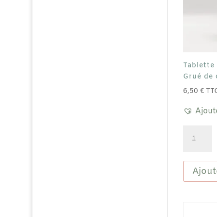
Tablette
Grué de 
6,50
€
TT
Ajout
quantité
de
Tablette
Gourman
Ajout
lait
41%
Grué
de