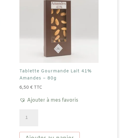
Tablette Gourmande Lait 41%
Amandes – 80g
6,50
€
TTC
Ajouter à mes favoris
duit
quantité
de
sieurs
Tablette
ations.
Gourmande