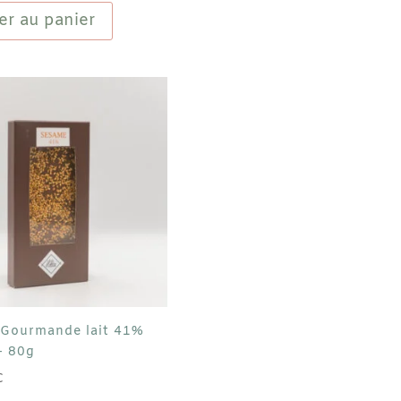
de
er au panier
 Gourmande lait 41%
– 80g
C