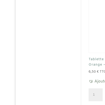
cacao
-
80g
Tablette
Orange 
6,50
€
TT
Ajout
quantité
de
Tablette