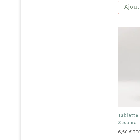
Gourman
Ajout
Lait
41%
Orange
-
80g
Tablette
Sésame 
6,50
€
TT