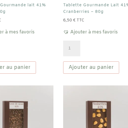
 Gourmande lait 41%
Tablette Gourmande Lait 41
80g
Cranberries – 80g
C
6,50
€
TTC
er à mes favoris
Ajouter à mes favoris
quantité
de
Tablette
de
Gourmande
er au panier
Ajouter au panier
Lait
41%
Cranberries
-
80g