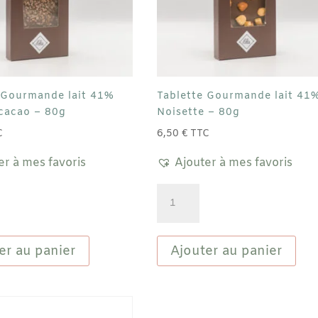
 Gourmande lait 41%
Tablette Gourmande lait 41
cacao – 80g
Noisette – 80g
C
6,50
€
TTC
er à mes favoris
Ajouter à mes favoris
quantité
de
Tablette
de
Gourmande
er au panier
Ajouter au panier
lait
41%
Noisette
-