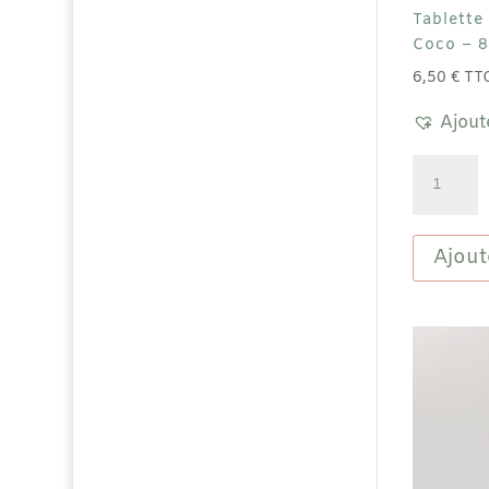
Tablette
Coco – 
6,50
€
TT
Ajout
quantité
de
Tablette
Gourman
Ajout
lait
41%
Coco
-
80g