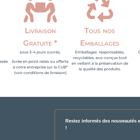


choisies
sur
la
page
Livraison
Tous nos
du
produit
Gratuite *
Emballages
.
sous 3-4 jours ouvrés,
Emballages responsables,
recyclables, eco-conçus tout
basée
livrée en point relais ou offerte
en veillant à la préservation de
à votre entreprise sur la CUB*
la qualité des produits.
(voir conditions de livraison)