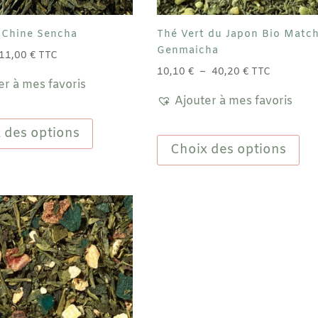
 Chine Sencha
Thé Vert du Japon Bio Matc
Genmaicha
Plage
11,00
€
TTC
de
Plage
10,10
€
–
40,20
€
TTC
er à mes favoris
prix :
de
Ajouter à mes favoris
2,80 €
prix :
Ce
à
10,10 €
produit
Ce
 des options
11,00 €
à
a
pro
Choix des options
40,20 €
plusieurs
a
variations.
plu
Les
vari
options
Les
peuvent
opt
être
peu
choisies
êtr
sur
cho
la
sur
page
la