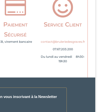


Paiement
Service Client
Sécurisé
CB, virement bancaire
contact@bruleriedesgraves.fr
07.67.203.200
Du lundi au vendredi 8h30-
19h30