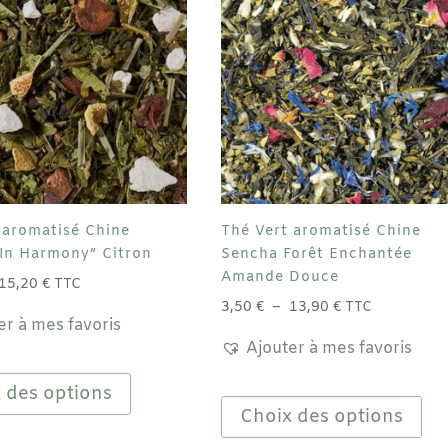
 aromatisé Chine
Thé Vert aromatisé Chine
In Harmony” Citron
Sencha Forêt Enchantée
Amande Douce
Plage
15,20
€
TTC
de
Plage
3,50
€
–
13,90
€
TTC
er à mes favoris
prix :
de
Ajouter à mes favoris
3,80 €
prix :
Ce
à
3,50 €
produit
Ce
 des options
15,20 €
à
a
pro
Choix des options
13,90 €
plusieurs
a