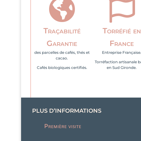


Traçabilité
Torréfié en
Garantie
France
des parcelles de cafés, thés et
Entreprise Française
cacao.
Torréfaction artisanale 
Cafés biologiques certifiés.
en Sud Gironde.
PLUS D’INFORMATIONS
Première visite