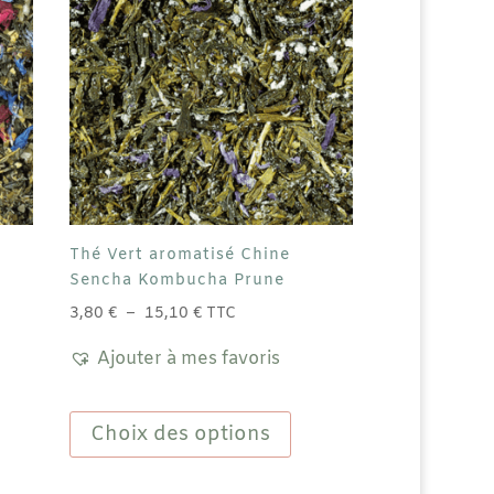
Thé Vert aromatisé Chine
Sencha Kombucha Prune
Plage
3,80
€
–
15,10
€
TTC
de
Ajouter à mes favoris
prix :
3,80 €
Ce
à
produit
Choix des options
15,10 €
duit
a
plusieurs