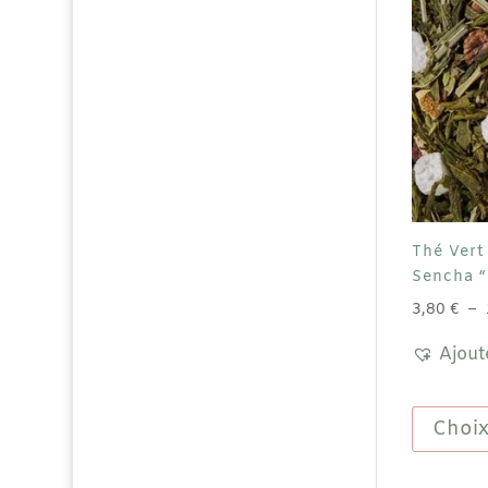
Thé Vert
Sencha “
3,80
€
–
Ajout
Choix