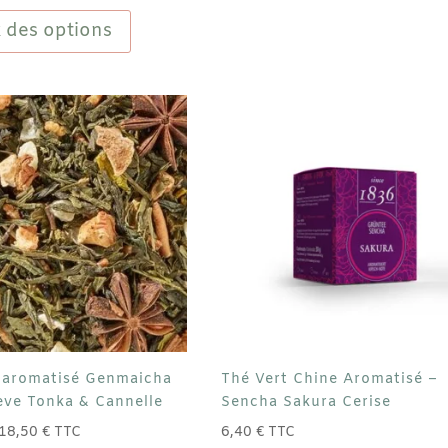
Ce
à
produit
 des options
13,90 €
a
plusieurs
variations.
Les
options
peuvent
être
choisies
sur
la
page
du
produit
 aromatisé Genmaicha
Thé Vert Chine Aromatisé –
Fève Tonka & Cannelle
Sencha Sakura Cerise
Plage
18,50
€
TTC
6,40
€
TTC