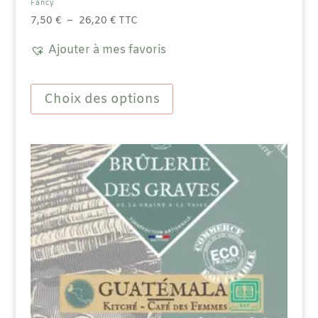
Fancy
Plage
7,50
€
–
26,20
€
TTC
de
Ajouter à mes favoris
prix :
7,50 €
Ce
à
produit
Choix des options
26,20 €
a
plusieurs
variations.
Les
options
peuvent
être
choisies
sur
la
page
du
produit