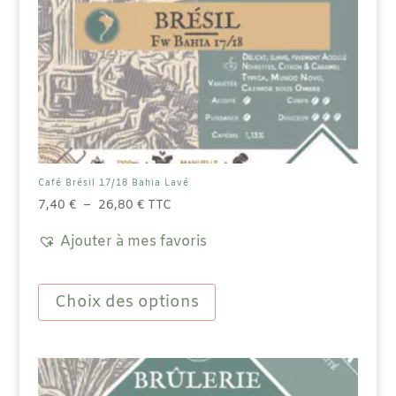
Café Brésil 17/18 Bahia Lavé
Plage
7,40
€
–
26,80
€
TTC
de
Ajouter à mes favoris
prix :
7,40 €
Ce
à
produit
Choix des options
26,80 €
a
plusieurs
variations.
Les
options
peuvent
être