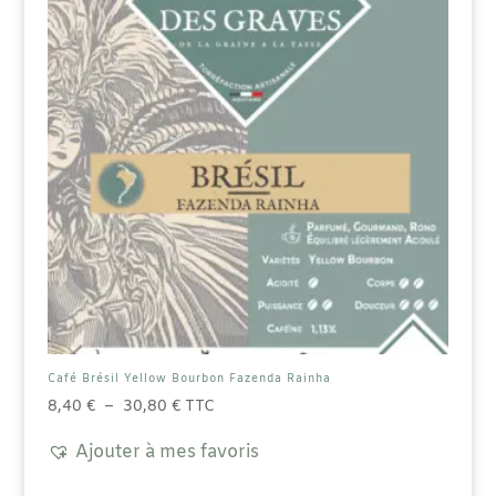
choisies
sur
la
page
du
produit
Café Brésil Yellow Bourbon Fazenda Rainha
Plage
8,40
€
–
30,80
€
TTC
de
Ajouter à mes favoris
prix :
8,40 €
Ce