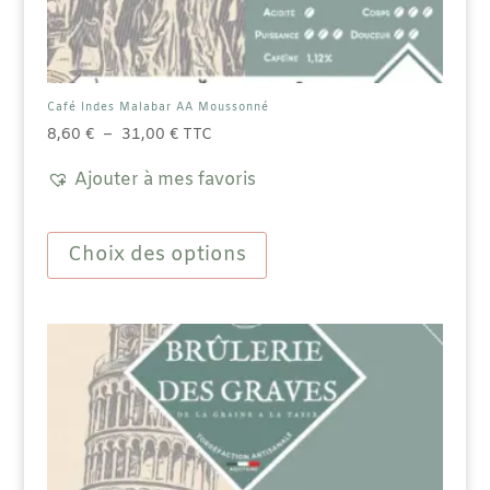
Café Indes Malabar AA Moussonné
Plage
8,60
€
–
31,00
€
TTC
de
Ajouter à mes favoris
prix :
8,60 €
Ce
à
produit
Choix des options
31,00 €
a
plusieurs
variations.
Les
options
peuvent
être
choisies
sur
la
page
du
produit