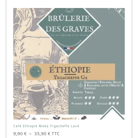
Les
options
peuvent
être
choisies
sur
la
page
du
produit
Café Ethiopie Moka Yrgacheffe Lavé
Plage
9,90
€
–
35,90
€
TTC