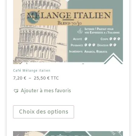
Café Mélange italien
Plage
7,20
€
–
25,50
€
TTC
de
Ajouter à mes favoris
prix :
7,20 €
Ce
à
produit
Choix des options
25,50 €
a
plusieurs
variations.
Les
options