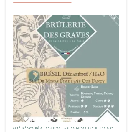
plusieurs
variations.
Les
options
peuvent
être
choisies
sur
la
page
du
produit
Café Décaféiné à l’eau Brésil Sul de Minas 17/18 Fine Cup