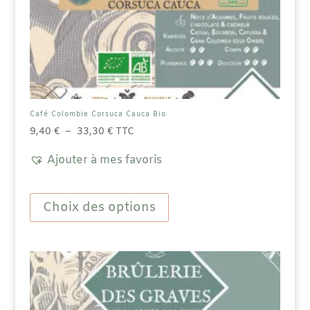
Café Colombie Corsuca Cauca Bio
Plage
9,40
€
–
33,30
€
TTC
de
Ajouter à mes favoris
prix :
9,40 €
Ce
à
produit
Choix des options
33,30 €
a
plusieurs
variations.
Les
options
peuvent
être
choisies
sur