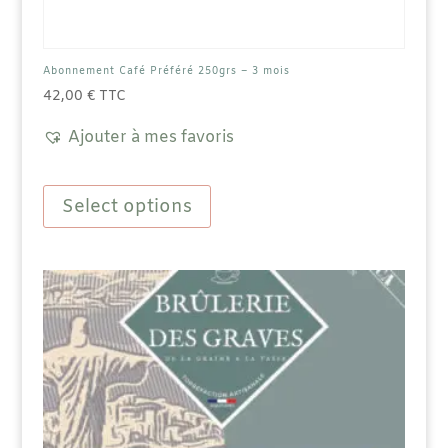
Abonnement Café Préféré 250grs – 3 mois
42,00
€
TTC
Ajouter à mes favoris
Ce
produit
Select options
a
plusieurs
variations.
Les
options
peuvent
être
choisies
sur
la
page
du
produit