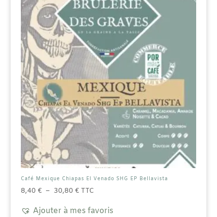
peuvent
être
choisies
sur
la
page
du
produit
Café Mexique Chiapas El Venado SHG EP Bellavista
Plage
8,40
€
–
30,80
€
TTC
de
Ajouter à mes favoris
prix :