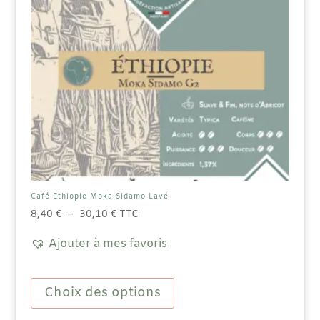
du
produit
Café Ethiopie Moka Sidamo Lavé
Plage
8,40
€
–
30,10
€
TTC
de
Ajouter à mes favoris
prix :
8,40 €
Ce
à
produit
Choix des options
30,10 €
a
plusieurs
variations.