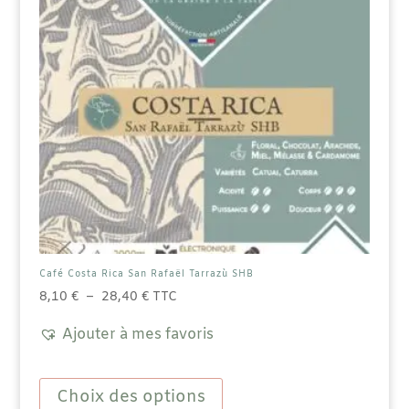
la
page
du
produit
Café Costa Rica San Rafaël Tarrazù SHB
Plage
8,10
€
–
28,40
€
TTC
de
Ajouter à mes favoris
prix :
8,10 €
Ce
à
produit
Choix des options
28,40 €
a