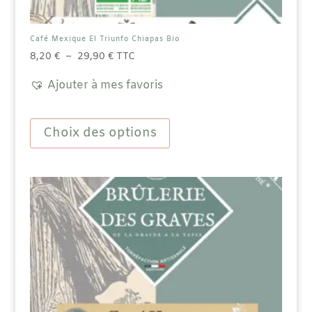
Café Mexique El Triunfo Chiapas Bio
Plage
8,20
€
–
29,90
€
TTC
de
Ajouter à mes favoris
prix :
8,20 €
Ce
à
produit
Choix des options
29,90 €
a
plusieurs
variations.
Les
options
peuvent
être
choisies
sur
la
page
du
produit