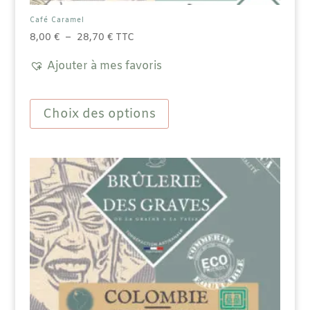
Café Caramel
Plage
8,00
€
–
28,70
€
TTC
de
Ajouter à mes favoris
prix :
8,00 €
Ce
à
produit
Choix des options
28,70 €
a
plusieurs
variations.
Les
options
peuvent
être
choisies
sur
la
page
du
produit