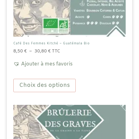
Café Des Femmes Kitché – Guatémala Bio
Plage
8,50
€
–
30,80
€
TTC
de
Ajouter à mes favoris
prix :
8,50 €
Ce
à
produit
Choix des options
30,80 €
a
plusieurs
variations.
Les
options
peuvent
être
choisies
sur
la
page