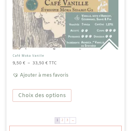
Café Moka Vanille
Plage
9,50
€
–
33,50
€
TTC
de
Ajouter à mes favoris
prix :
9,50 €
Ce
à
produit
Choix des options
33,50 €
a
plusieurs
variations.
Les
options
1
2
3
→
peuvent
être
choisies