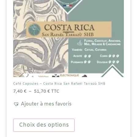
Café Capsules – Costa Rica San Rafaël Tarrazù SHB
Plage
7,40
€
–
51,70
€
TTC
de
Ajouter à mes favoris
prix :
7,40 €
Ce
à
produit
Choix des options
51,70 €
a
plusieurs
variations.