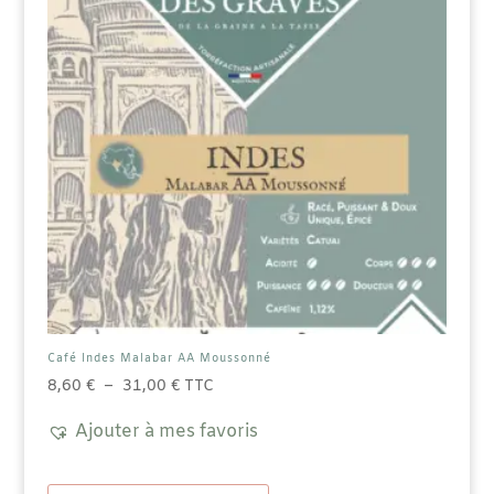
sur
la
page
du
produit
Café Indes Malabar AA Moussonné
Plage
8,60
€
–
31,00
€
TTC
de
Ajouter à mes favoris
prix :
8,60 €
Ce
à
produit