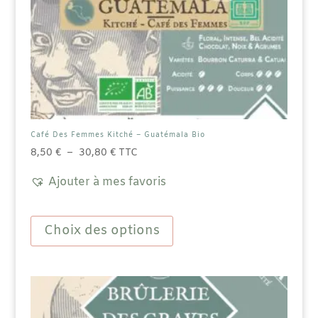
Café Des Femmes Kitché – Guatémala Bio
Plage
8,50
€
–
30,80
€
TTC
de
Ajouter à mes favoris
prix :
8,50 €
Ce
à
produit
Choix des options
30,80 €
a
plusieurs
variations.
Les
options
peuvent
être
choisies