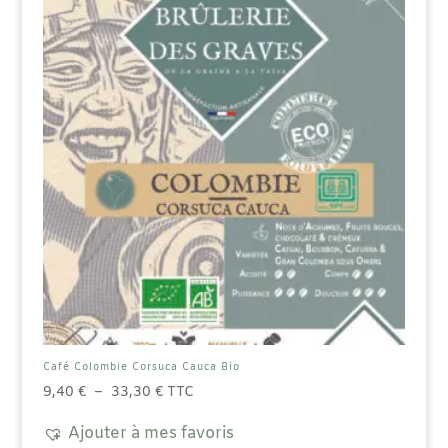
peuvent
être
choisies
sur
la
page
du
produit
Café Colombie Corsuca Cauca Bio
Plage
9,40
€
–
33,30
€
TTC
de
Ajouter à mes favoris
prix :