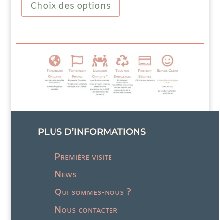
Choix des options
31,00 €
a
plusieurs
variations.
Les
options
peuvent
être
choisies
sur
la
page
du
produit
PLUS D’INFORMATIONS
Première visite
News
Qui sommes-nous ?
Nous contacter