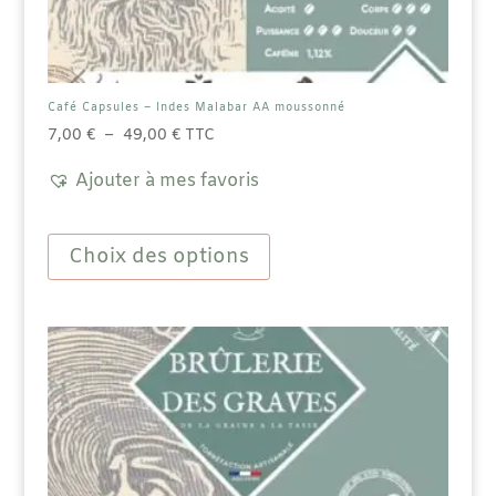
Café Capsules – Indes Malabar AA moussonné
Plage
7,00
€
–
49,00
€
TTC
de
Ajouter à mes favoris
prix :
7,00 €
Ce
à
produit
Choix des options
49,00 €
a
plusieurs
variations.
Les
options
peuvent
être
choisies
sur
la
page
du
produit