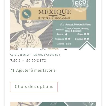
Café Capsules – Mexique Chocaman
Plage
7,50
€
–
50,50
€
TTC
de
Ajouter à mes favoris
prix :
7,50 €
Ce
à
produit
Choix des options
50,50 €
a
plusieurs
variations.
Les
options