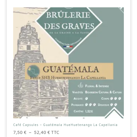
Les
options
peuvent
être
choisies
sur
la
page
du
produit
Café Capsules – Guatémala HueHuetenango La Capellania
Plage
7,50
€
–
52,40
€
TTC