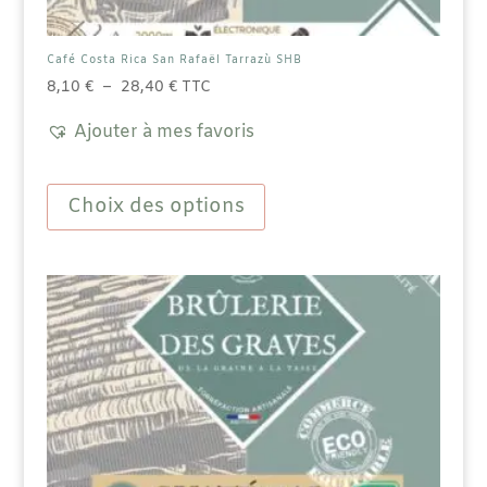
Café Costa Rica San Rafaël Tarrazù SHB
Plage
8,10
€
–
28,40
€
TTC
de
Ajouter à mes favoris
prix :
8,10 €
Ce
à
produit
Choix des options
28,40 €
a
plusieurs
variations.
Les
options
peuvent
être
choisies
sur
la
page
du
produit