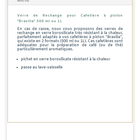
Avis (0)
500
Verre de Rechange pour Cafetière à piston
ml
"Brasilia" 500 ml ou 1L
En cas de casse, nous vous proposons des verres de
ou
rechange en verre borosilicate très résistant à la chaleur,
parfaitement adaptés à vos cafetières à piston "Brasilia",
qui existe en 2 formats (500 ml ou 1L). Ces cafetières sont
1L
adéquates pour la préparation de café (ou de thé)
particulièrement aromatiques.
pichet en verre borosilicate résistant à la chaleur
passe au lave-vaisselle