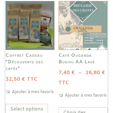
Coffret Cadeau
Café Ouganda
“Découverte des
Bugisu AA Lavé
cafés”
Pl
7,40
€
–
26,80
€
32,50
€
TTC
de
TTC
Ajouter à mes favoris
pri
Ajouter à mes favoris
7,
Ce
Ce
Select options
produit
à
Choix des
prod