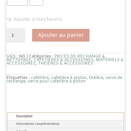
Ajouter à mes favoris
quantité
Ajouter au panier
de
Verre
UGS :
ND
Catégories :
PIECES DE RECHANGE &
NETTOYAGE
,
CAFETIÈRES & ACCESSOIRES
,
MATÉRIELS &
ACCESSOIRES
,
THÉIÈRES & ACCESSOIRES
de
Rechange
Étiquettes :
cafetière
,
cafetière à piston
,
théière
,
verre de
rechange
,
verre pour cafetière à piston
pour
Cafetière
à
Description
piston
Informations complémentaires
"Brasilia"