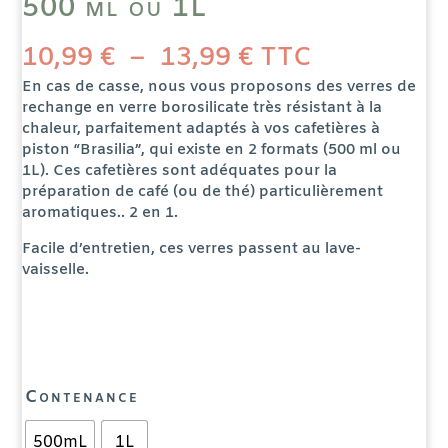
500 ml ou 1L
Plage
10,99
€
–
13,99
€
TTC
de
prix :
10,99 €
En cas de casse, nous vous proposons des verres de
à
rechange en verre borosilicate très résistant à la
13,99 €
chaleur, parfaitement adaptés à vos cafetières à
piston “Brasilia”, qui existe en 2 formats (500 ml ou
1L). Ces cafetières sont adéquates pour la
préparation de café (ou de thé) particulièrement
aromatiques.. 2 en 1.
Facile d’entretien, ces verres passent au lave-
vaisselle.
Contenance
500mL
1L