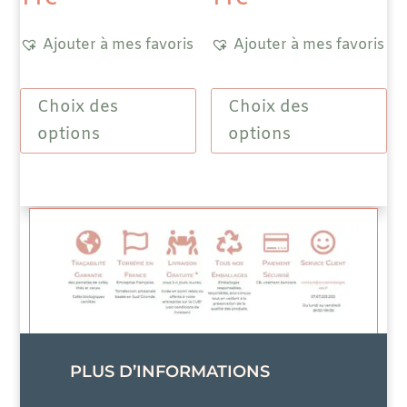
prix :
pri
Ajouter à mes favoris
Ajouter à mes favoris
9,40 €
7,
Ce
Ce
à
à
Choix des
Choix des
produit
prod
a
a
options
options
33,30 €
52
plusieurs
plus
variations.
vari
Les
Les
options
opti
peuvent
peuv
être
être
choisies
choi
sur
sur
la
la
page
pag
PLUS D’INFORMATIONS
du
du