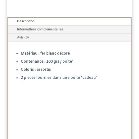
Japonaise
"Haruki"
Description
100g
Informations complémentaires
Avis (0)
Matériau : fer blanc décoré
Contenance : 100 grs / boîte*
Coloris : assortis
2 pièces fournies dans une boîte "cadeau"