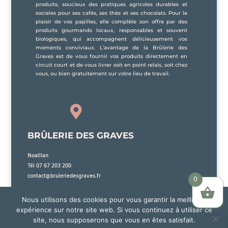
produits, soucieux des pratiques agricoles durables et
sociales pour ses cafés, ses thés et ses chocolats. Pour le
plaisir de vos papilles, elle complète son offre par des
produits gourmands locaux, responsables et souvent
biologiques, qui accompagnent délicieusement vos
moments conviviaux. L’avantage de la Brûlerie des
Graves est de vous fournir vos produits directement en
circuit court et de vous livrer soit en point relais, soit chez
vous, ou bien gratuitement sur votre lieu de travail.

BRÛLERIE DES GRAVES
Noaillan
Tél 07 67 203 200
contact@bruleriedesgraves.fr
0
Nous utilisons des cookies pour vous garantir la meilleure
expérience sur notre site web. Si vous continuez à utiliser ce
site, nous supposerons que vous en êtes satisfait.
La Brûlerie des Graves sera en vacances du 25 Juillet 2026 au 15 Août 2026 inclus. Aucune
© Brûlerie des Graves | Mentions légales