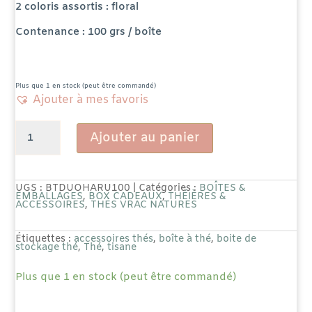
2 coloris assortis : floral
Contenance : 100 grs / boîte
Plus que 1 en stock (peut être commandé)
Ajouter à mes favoris
quantité
Ajouter au panier
de
Duo
UGS :
BTDUOHARU100
Catégories :
BOÎTES &
EMBALLAGES
,
BOX CADEAUX
,
THÉIÈRES &
ACCESSOIRES
,
THÉS VRAC NATURES
de
Boîtes
Étiquettes :
accessoires thés
,
boîte à thé
,
boite de
stockage thé
,
Thé
,
tisane
à
Plus que 1 en stock (peut être commandé)
thé