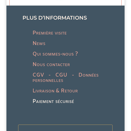
sur
page
la
du
page
PLUS D’INFORMATIONS
produit
du
produit
Première visite
News
Qui sommes-nous ?
Nous contacter
CGV - CGU - Données
personnelles
Livraison & Retour
Paiement sécurisé