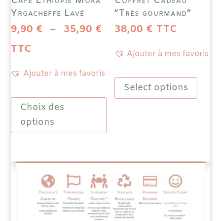
Café Ethiopie Moka
Coffret Cadeau
Yrgacheffe Lavé
“Très gourmand”
produit
Plage
9,90
€
–
35,90
€
38,00
€
TTC
de
TTC
Ajouter à mes favoris
prix :
Ajouter à mes favoris
Ce
9,90 €
Select options
produit
Ce
a
à
Choix des
produit
plusieurs
a
options
35,90 €
variations
plusieurs
Les
variations.
options
Les
peuvent
options
être
peuvent
choisies
être
sur
choisies
la