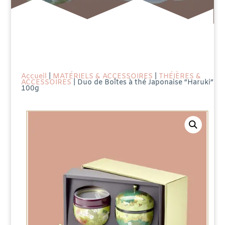
Accueil
|
MATÉRIELS & ACCESSOIRES
|
THÉIÈRES &
ACCESSOIRES
| Duo de Boîtes à thé Japonaise “Haruki”
100g