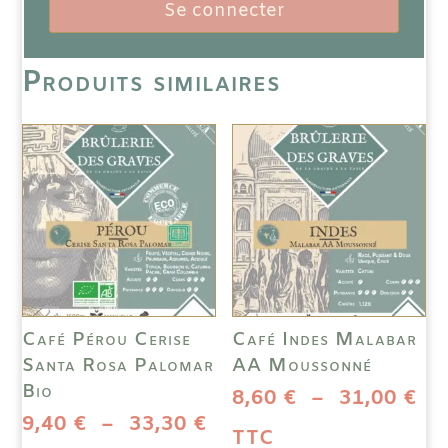
Se connecter
Produits similaires
Café Pérou Cerise
Café Indes Malabar
Santa Rosa Palomar
AA Moussonné
Bio
Pl
8,60
€
–
31,00
€
Plage
9,40
€
–
33,30
€
de
TTC