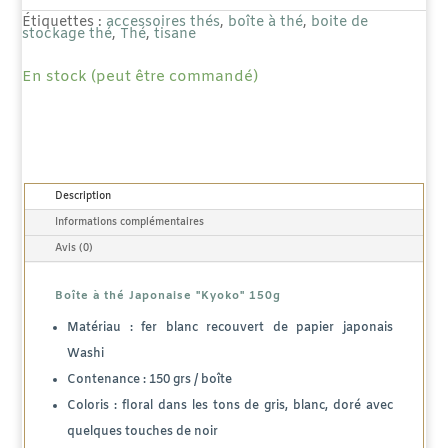
thé
Étiquettes :
accessoires thés
,
boîte à thé
,
boite de
stockage thé
,
Thé
,
tisane
Japonaise
En stock (peut être commandé)
"Kyoko"
150g
Description
Informations complémentaires
Avis (0)
Boîte à thé Japonaise "Kyoko" 150g
Matériau : fer blanc recouvert de papier japonais
Washi
Contenance : 150 grs / boîte
Coloris : floral dans les tons de gris, blanc, doré avec
quelques touches de noir