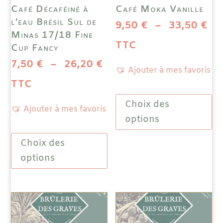
Café Décaféiné à
Café Moka Vanille
l’eau Brésil Sul de
Pl
9,50
€
–
33,50
€
Minas 17/18 Fine
de
TTC
Cup Fancy
Plage
7,50
€
–
26,20
€
pri
Ajouter à mes favoris
de
TTC
9,
Ce
prix :
à
Choix des
prod
Ajouter à mes favoris
a
options
7,50 €
33
Ce
plus
à
Choix des
produit
vari
a
Les
options
26,20 €
plusieurs
opti
variations.
peuv
Les
être
options
choi
peuvent
sur