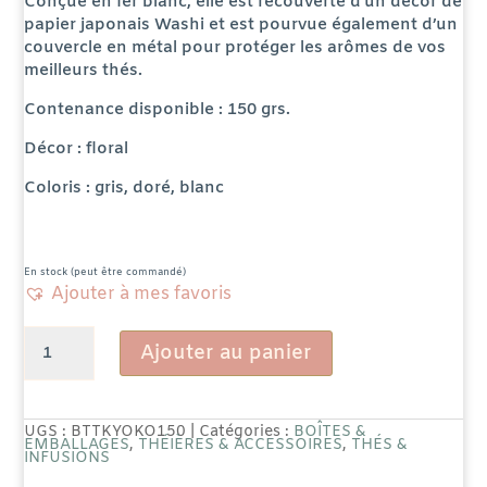
Conçue en fer blanc, elle est recouverte d’un décor de
papier japonais Washi et est pourvue également d’un
couvercle en métal pour protéger les arômes de vos
meilleurs thés.
Contenance disponible : 150 grs.
Décor : floral
Coloris : gris, doré, blanc
En stock (peut être commandé)
Ajouter à mes favoris
quantité
Ajouter au panier
de
Boîte
UGS :
BTTKYOKO150
Catégories :
BOÎTES &
EMBALLAGES
,
THÉIÈRES & ACCESSOIRES
,
THÉS &
INFUSIONS
à