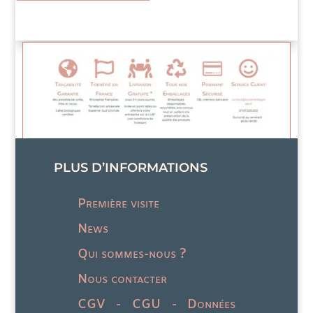
variations.
opti
Les
peuv
options
être
peuvent
choi
être
sur
choisies
la
sur
pag
la
du
page
prod
PLUS D’INFORMATIONS
du
produit
Première visite
News
Qui sommes-nous ?
Nous contacter
CGV - CGU - Données