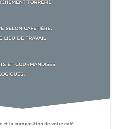
îchement torréfié
e selon cafetière.
 lieu de travail
ats et gourmandises
logiques.
e et la composition de votre café