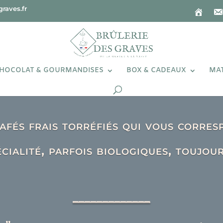
raves.fr
HOCOLAT & GOURMANDISES
BOX & CADEAUX
MAT
afés frais torréfiés qui vous corre
cialité, parfois biologiques,
toujour
_____________