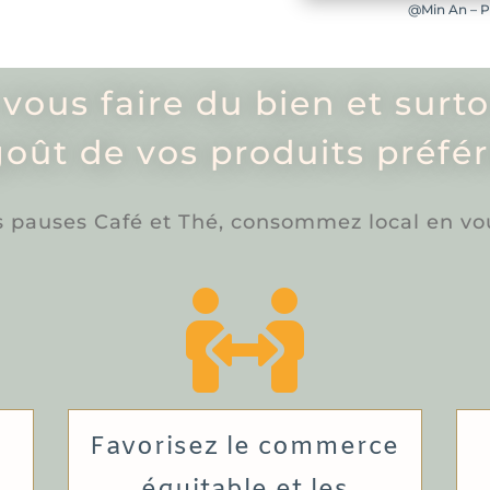
@Min An – P
 vous faire du bien et surt
goût de vos produits préfér
pauses Café et Thé, consommez local en vous

Favorisez le commerce
équitable et les