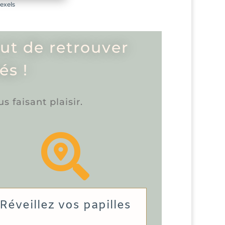
exels
out de retrouver
és !
 faisant plaisir.

Réveillez vos papilles