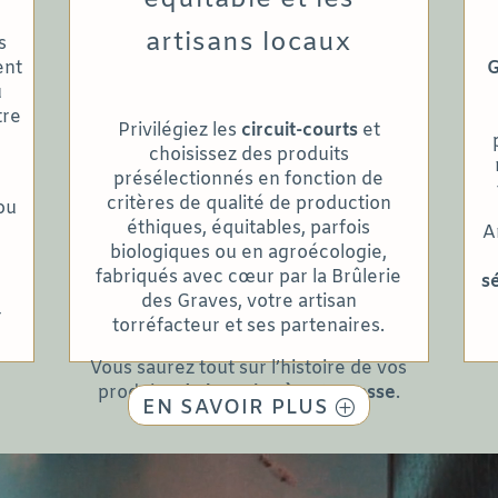
artisans locaux
s
ent
G
u
tre
Privilégiez les
circuit-courts
et
choisissez des produits
présélectionnés en fonction de
critères de qualité de production
ou
éthiques, équitables, parfois
A
biologiques ou en agroécologie,
fabriqués avec cœur par la Brûlerie
s
des Graves, votre artisan
r
torréfacteur et ses partenaires.
Vous saurez tout sur l’histoire de vos
produits,
de la graine à votre tasse
.
EN SAVOIR PLUS