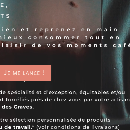
E,
TS
bien et reprenez en main
 mieux consommer tout en
 plaisir de vos moments caf
Je me lance !
de spécialité et d’exception, équitables et/ou
t torréfiés près de chez vous par votre artisa
e des Graves.
tre sélection personnalisée de produits
u de travail.
* (voir conditions de livraisons)