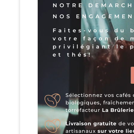
NOTRE DEMARCH
NOS ENGAGEMEN
Faites-vous du 
votre façon de
privilégiant le
et thés!
Sélectionnez vos cafés 
biologiques, fraîchemen
torréfacteur
La Brûleri
Livraison gratuite
de vo
artisanaux
sur votre lie