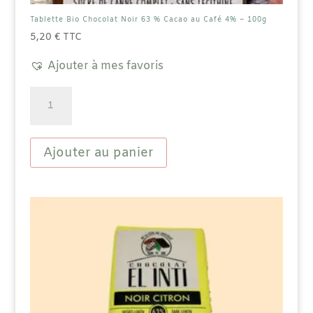
Tablette Bio Chocolat Noir 63 % Cacao au Café 4% – 100g
5,20
€
TTC
Ajouter à mes favoris
quantité
de
Tablette
Bio
Chocolat
Ajouter au panier
Noir
63
%
Cacao
au
Café
4%
-
100g