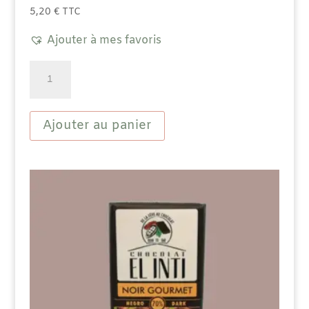
5,20
€
TTC
Ajouter à mes favoris
quantité
de
Tablette
Chocolat
Noir
Ajouter au panier
Bio
63%
Menthe
poivrée
-
100g