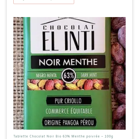
63%
Gingembre
-
100g
Tablette Chocolat Noir Bio 63% Menthe poivrée – 100g