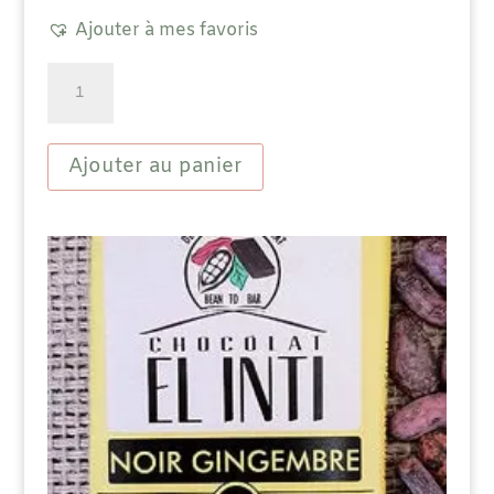
Ajouter à mes favoris
quantité
de
Tablette
Chocolat
Noir
Ajouter au panier
Bio
63%
Écorces
d'orange
15%