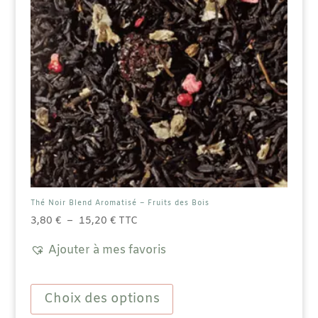
Thé Noir Blend Aromatisé – Fruits des Bois
Plage
3,80
€
–
15,20
€
TTC
de
Ajouter à mes favoris
prix :
3,80 €
Ce
à
produit
Choix des options
15,20 €
a
plusieurs