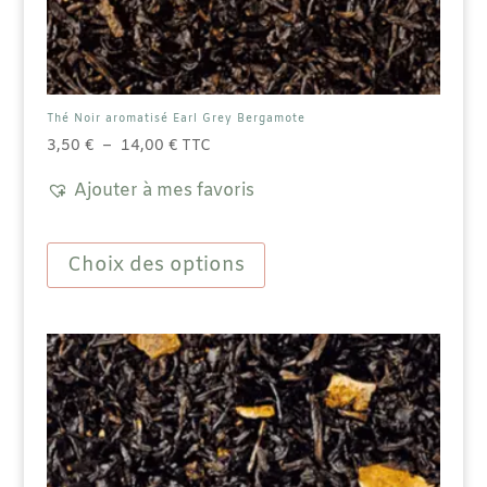
Thé Noir aromatisé Earl Grey Bergamote
Plage
3,50
€
–
14,00
€
TTC
de
Ajouter à mes favoris
prix :
3,50 €
Ce
à
produit
Choix des options
14,00 €
a
plusieurs
variations.
Les
options
peuvent
être
choisies
sur
la
page
du