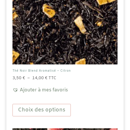
produit
Thé Noir Blend Aromatisé – Citron
Plage
3,50
€
–
14,00
€
TTC
de
Ajouter à mes favoris
prix :
3,50 €
Ce
à
produit
Choix des options
14,00 €
a
plusieurs
variations.
Les