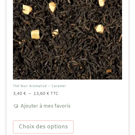
Thé Noir Aromatisé – Caramel
Plage
3,40
€
–
13,60
€
TTC
de
Ajouter à mes favoris
prix :
3,40 €
Ce
à
produit
Choix des options
13,60 €
a
plusieurs