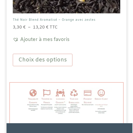
Thé Noir Blend Aromatisé – Orange avec zestes
Plage
3,30
€
–
13,20
€
TTC
de
Ajouter à mes favoris
prix :
3,30 €
Ce
à
produit
Choix des options
13,20 €
a
plusieurs
variations.
Les
options
peuvent
être
choisies
sur
la
page
du
produit