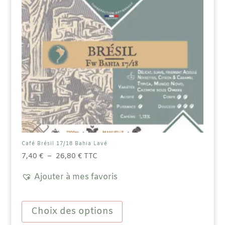
Café Brésil 17/18 Bahia Lavé
Plage
7,40
€
–
26,80
€
TTC
de
Ajouter à mes favoris
prix :
7,40 €
Ce
à
produit
Choix des options
26,80 €
a
plusieurs