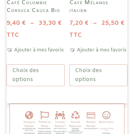
Café Colombie
Café Mélange
du
produit
Corsuca Cauca Bio
italien
prod
Plage
Pl
9,40
€
–
33,30
€
7,20
€
–
25,50
€
de
de
TTC
TTC
prix :
pri
Ajouter à mes favoris
Ajouter à mes favoris
9,40 €
7,
Ce
Ce
à
à
Choix des
Choix des
produit
prod
a
a
options
options
33,30 €
25
plusieurs
plus
variations.
vari
Les
Les
options
opti
peuvent
peuv
être
être
choisies
choi