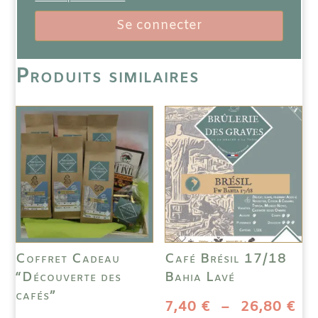
Se connecter
Produits similaires
Coffret Cadeau
Café Brésil 17/18
“Découverte des
Bahia Lavé
cafés”
Pl
7,40
€
–
26,80
€