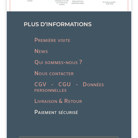
sur
sur
la
la
page
pag
PLUS D’INFORMATIONS
du
du
produit
prod
Première visite
News
Qui sommes-nous ?
Nous contacter
CGV - CGU - Données
personnelles
Livraison & Retour
Paiement sécurisé