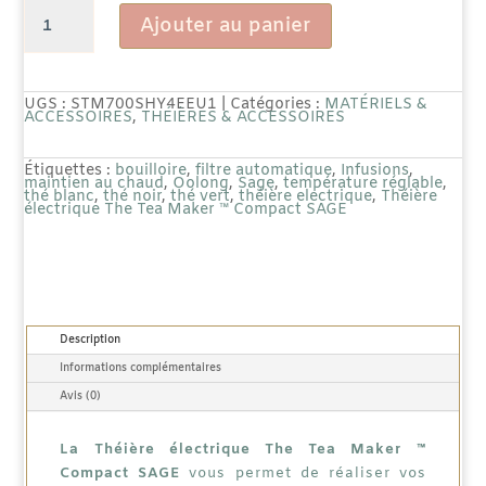
quantité
Ajouter au panier
de
Théière
UGS :
STM700SHY4EEU1
Catégories :
MATÉRIELS &
ACCESSOIRES
,
THÉIÈRES & ACCESSOIRES
électrique
Étiquettes :
bouilloire
,
filtre automatique
,
Infusions
,
The
maintien au chaud
,
Oolong
,
Sage
,
température réglable
,
thé blanc
,
thé noir
,
thé vert
,
théière electrique
,
Théière
électrique The Tea Maker ™ Compact SAGE
Tea
Maker
™
Compact
Description
Informations complémentaires
SAGE
Avis (0)
La Théière électrique The Tea Maker ™
Compact SAGE
vous permet de réaliser vos