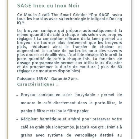
ou
SAGE Inox ou Inox Noir
Inox
Ce Moulin à café The Smart Grinder ™Pro SAGE ravira
tous les baristas avec sa technologie intelligente Dosing
iQ ™.
Noir
Le broyeur conique qui prépare automatiquement la
même quantité de café à chaque fois selon vos propres
réglages ! La conception efficace de la lame permet au
broyeur de tourner plus lentement que les broyeurs
plats, réduisant ainsi le transfer de chaleur et
augmentant la surface de particules pour des saveurs
plus douces et équilibrées. L'outil de dosage IQ fournit la
juste quantité de café à chaque fois. La fonction de
dosage programmable permet aux utilisateurs d'ajuster
et de programmer la durée de mouture ( plus de 60
réglages de moutures disponibles)
Puissance 165 W - Garantie 2 ans.
Caractéristiques :
Broyeur conique en acier inoxydable : permet de
moudre le café directement dans le porte-filtre, le
panier à filtre métal ou le filtre papier
Récipient hermétique et ambré pour préserver votre
café en grain plus longtemps, jusqu'à 450 grs : trémie à
grains avec système de verrouillage destiné au