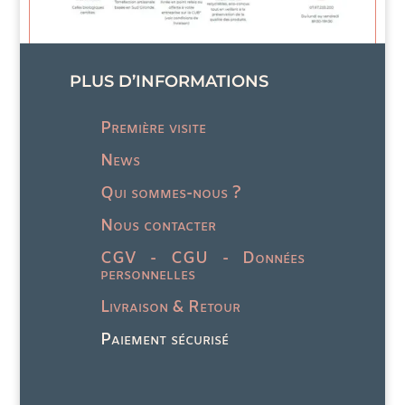
choisies
choi
sur
sur
la
la
page
pag
PLUS D’INFORMATIONS
du
du
produit
prod
Première visite
News
Qui sommes-nous ?
Nous contacter
CGV - CGU - Données
personnelles
Livraison & Retour
Paiement sécurisé