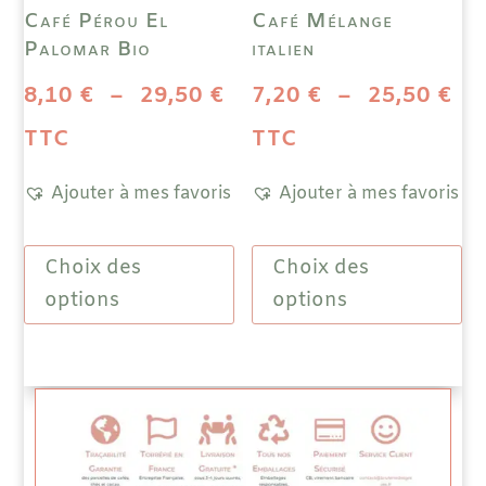
du
Café Pérou El
Café Mélange
du
produit
Palomar Bio
italien
prod
Plage
Pl
8,10
€
–
29,50
€
7,20
€
–
25,50
€
de
de
TTC
TTC
prix :
pri
Ajouter à mes favoris
Ajouter à mes favoris
8,10 €
7,
Ce
Ce
à
à
Choix des
Choix des
produit
prod
a
a
options
options
29,50 €
25
plusieurs
plus
variations.
vari
Les
Les
options
opti
peuvent
peuv
être
être