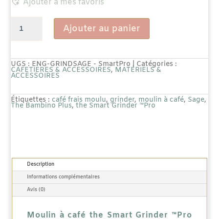
Ajouter à mes favoris
quantité
Ajouter au panier
de
Moulin
UGS :
ENG-GRINDSAGE - SmartPro
Catégories :
CAFETIÈRES & ACCESSOIRES
,
MATÉRIELS &
ACCESSOIRES
à
café
Étiquettes :
café frais moulu
,
grinder
,
moulin à café
,
Sage
,
The Bambino Plus
,
the Smart Grinder ™Pro
the
Smart
Grinder
Description
™Pro
Informations complémentaires
SAGE
Avis (0)
Inox
Moulin à café the Smart Grinder ™Pro