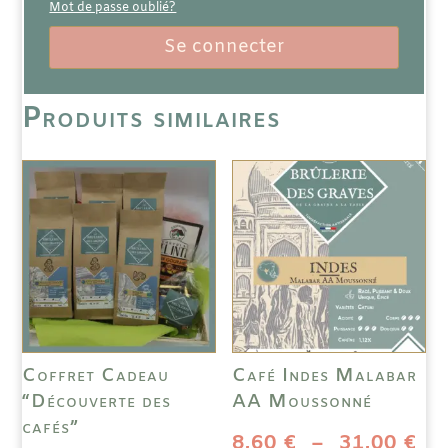
Mot de passe oublié?
Se connecter
Produits similaires
Coffret Cadeau
Café Indes Malabar
“Découverte des
AA Moussonné
cafés”
Pl
8,60
€
–
31,00
€