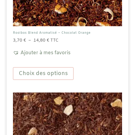
Rooïbos Blend Aromatisé – Chocolat Orange
Plage
3,70
€
–
14,80
€
TTC
de
Ajouter à mes favoris
prix :
3,70 €
Ce
à
produit
Choix des options
14,80 €
a
plusieurs
variations.
Les
options
peuvent
être
choisies
sur
la
page
du