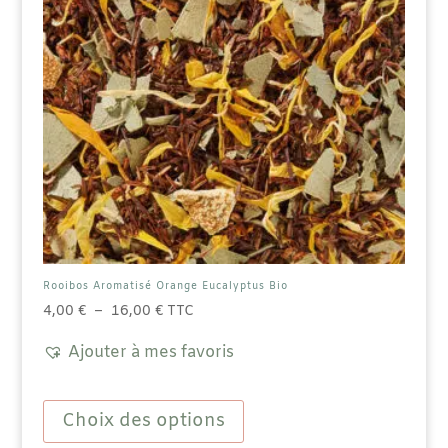
Rooibos Aromatisé Orange Eucalyptus Bio
Plage
4,00
€
–
16,00
€
TTC
de
Ajouter à mes favoris
prix :
4,00 €
Ce
à
produit
Choix des options
16,00 €
a
plusieurs