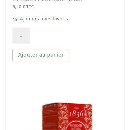
6,40
€
TTC
Ajouter à mes favoris
quantité
de
Thé
Rooïbos
Blend
Ajouter au panier
aromatisée
-
Caramel