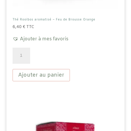
Thé Rooïbos aromatisé – Feu de Brousse Orange
6,40
€
TTC
Ajouter à mes favoris
quantité
de
Thé
Rooïbos
aromatisé
Ajouter au panier
-
Feu
de
Brousse
Orange