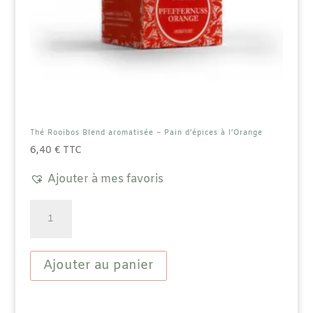
Thé Rooïbos Blend aromatisée – Pain d’épices à l’Orange
6,40
€
TTC
Ajouter à mes favoris
quantité
de
Thé
Rooïbos
Blend
Ajouter au panier
aromatisée
-
Pain
d'épices
à