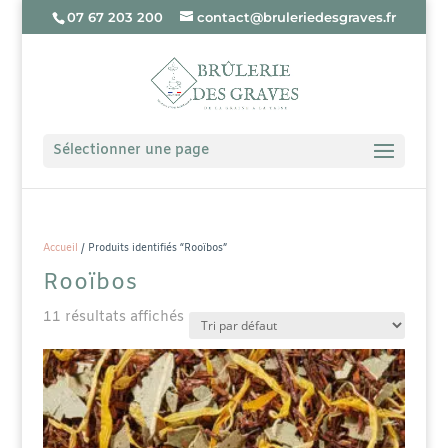
07 67 203 200
contact@bruleriedesgraves.fr
Sélectionner une page
Accueil
/ Produits identifiés “Rooïbos”
Rooïbos
11 résultats affichés