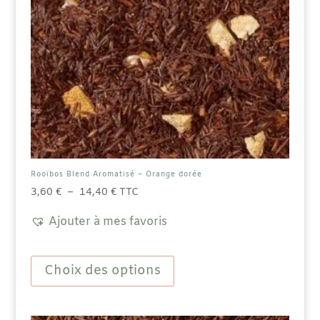
produit
Rooïbos Blend Aromatisé – Orange dorée
Plage
3,60
€
–
14,40
€
TTC
de
Ajouter à mes favoris
prix :
3,60 €
Ce
à
produit
Choix des options
14,40 €
a
plusieurs
variations.
Les