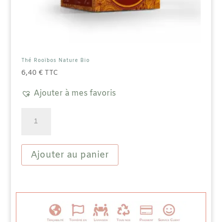
Thé Rooïbos Nature Bio
6,40
€
TTC
Ajouter à mes favoris
quantité
de
Thé
Rooïbos
Nature
Ajouter au panier
Bio