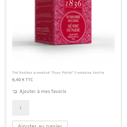
Thé Rooïbos aromatisé “Doux Péché” Framboise Vanille
6,40
€
TTC
Ajouter à mes favoris
quantité
de
Thé
Rooïbos
aromatisé
Ajouter au panier
"Doux