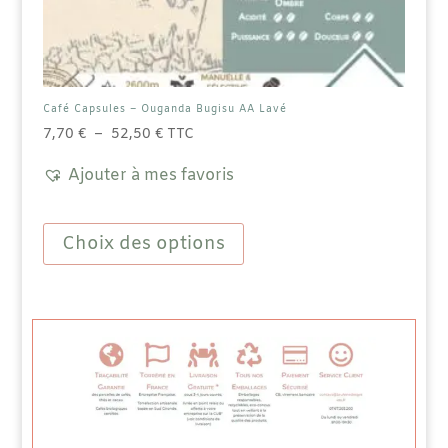
Café Capsules – Ouganda Bugisu AA Lavé
Plage
7,70
€
–
52,50
€
TTC
de
Ajouter à mes favoris
prix :
7,70 €
Ce
à
produit
Choix des options
52,50 €
a
plusieurs
variations.
Les
options
peuvent
être
choisies
sur
la
page
du