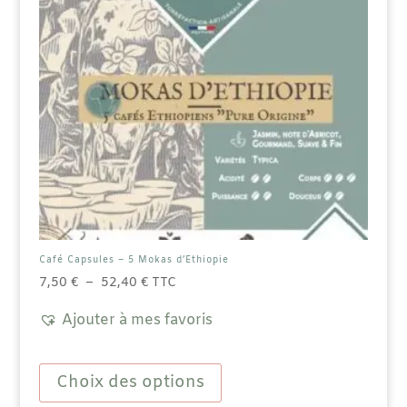
Café Capsules – 5 Mokas d’Ethiopie
Plage
7,50
€
–
52,40
€
TTC
de
Ajouter à mes favoris
prix :
7,50 €
Ce
à
produit
Choix des options
52,40 €
a
plusieurs