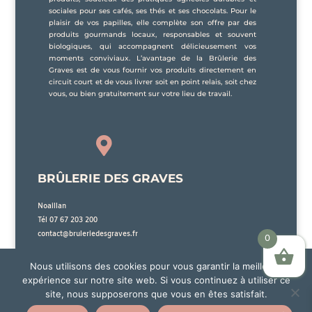
sociales pour ses cafés, ses thés et ses chocolats. Pour le
plaisir de vos papilles, elle complète son offre par des
produits gourmands locaux, responsables et souvent
biologiques, qui accompagnent délicieusement vos
moments conviviaux. L’avantage de la Brûlerie des
Graves est de vous fournir vos produits directement en
circuit court et de vous livrer soit en point relais, soit chez
vous, ou bien gratuitement sur votre lieu de travail.

BRÛLERIE DES GRAVES
Noaillan
Tél 07 67 203 200
contact@bruleriedesgraves.fr
0
Nous utilisons des cookies pour vous garantir la meilleure
expérience sur notre site web. Si vous continuez à utiliser ce
site, nous supposerons que vous en êtes satisfait.
La Brûlerie des Graves sera en vacances du 25 Juillet 2026 au 15 Août 2026 inclus. Aucune
© Brûlerie des Graves | Mentions légales
expédition et livraison ne pourra être effectuée durant cette période. Les commandes