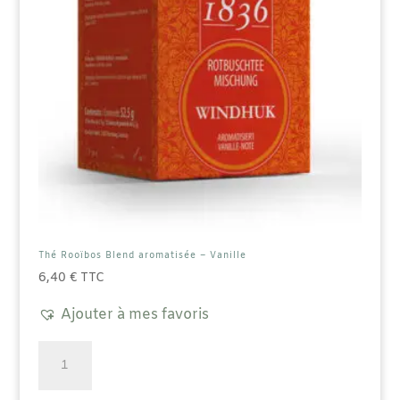
Thé Rooïbos Blend aromatisée – Vanille
6,40
€
TTC
Ajouter à mes favoris
quantité
de
Thé
Rooïbos