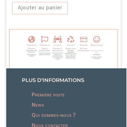
Blend
Ajouter au panier
aromatisée
-
Vanille
PLUS D’INFORMATIONS
Première visite
News
Qui sommes-nous ?
Nous contacter