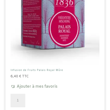
Infusion de Fruits Palais Royal Mûre
6,40
€
TTC
Ajouter à mes favoris
quantité
de
Infusion
de