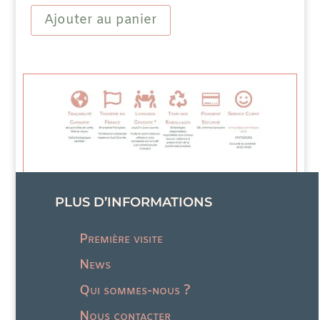
Fruits
Ajouter au panier
Palais
Royal
Mûre
PLUS D’INFORMATIONS
Première visite
News
Qui sommes-nous ?
Nous contacter