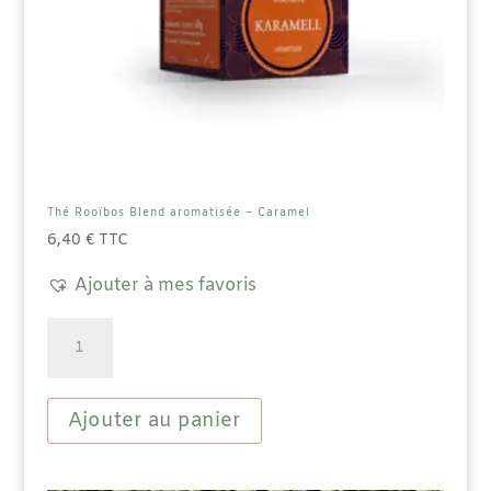
Thé Rooïbos Blend aromatisée – Caramel
6,40
€
TTC
Ajouter à mes favoris
quantité
de
Thé
Rooïbos
Blend
Ajouter au panier
aromatisée
-
Caramel