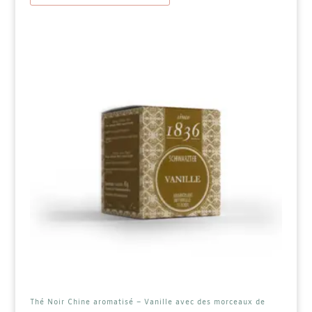
plusieurs
variations.
Les
options
peuvent
être
choisies
sur
la
page
du
produit
Thé Noir Chine aromatisé – Vanille avec des morceaux de