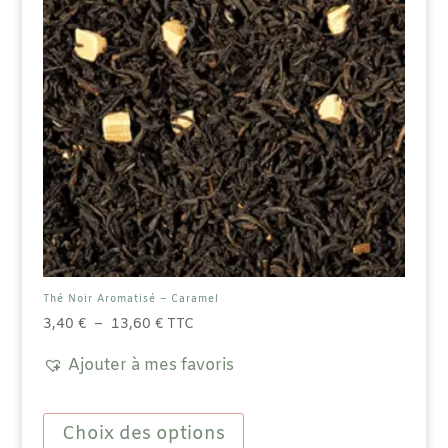
Thé Noir Aromatisé – Caramel
Plage
3,40
€
–
13,60
€
TTC
de
Ajouter à mes favoris
prix :
3,40 €
Ce
à
produit
Choix des options
13,60 €
a