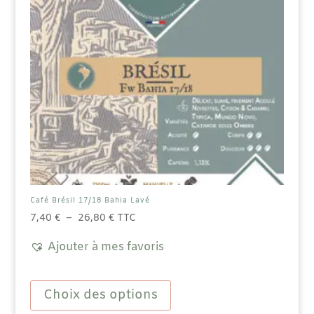
Café Brésil 17/18 Bahia Lavé
Plage
7,40
€
–
26,80
€
TTC
de
Ajouter à mes favoris
prix :
7,40 €
Ce
à
produit
Choix des options
26,80 €
a
plusieurs