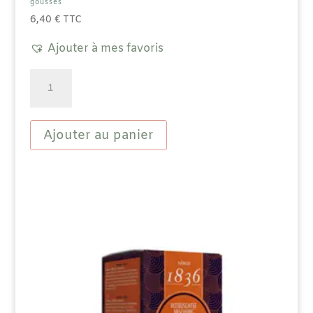
gousses
6,40
€
TTC
Ajouter à mes favoris
quantité
de
Thé
Noir
Chine
Ajouter au panier
aromatisé
-
Vanille
avec
des
morceaux
de
gousses