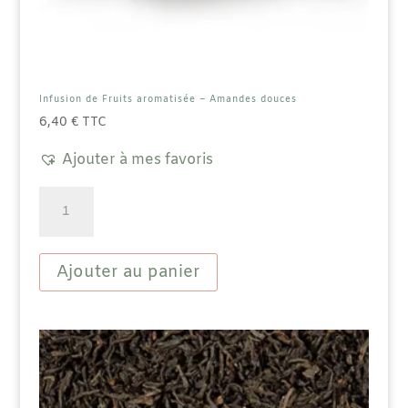
Infusion de Fruits aromatisée – Amandes douces
6,40
€
TTC
Ajouter à mes favoris
quantité
de
Infusion
de
Fruits
Ajouter au panier
aromatisée
-
Amandes
douces