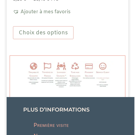
de
Ajouter à mes favoris
prix :
8,10 €
Ce
à
produit
Choix des options
28,40 €
a
plusieurs
variations.
Les
options
peuvent
être
choisies
sur
la
page
du
produit
PLUS D’INFORMATIONS
Première visite