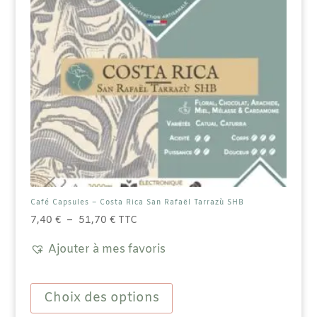
Café Capsules – Costa Rica San Rafaël Tarrazù SHB
Plage
7,40
€
–
51,70
€
TTC
de
Ajouter à mes favoris
prix :
7,40 €
Ce
à
produit
Choix des options
51,70 €
a
plusieurs