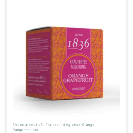
variations.
Les
options
peuvent
être
choisies
sur
la
page
du
produit
Tisane aromatisée Fraicheur d’Agrumes Orange
Pamplemousse