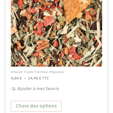
Infusion Tisane Fraicheur d’Agrumes
Plage
4,60
€
–
14,40
€
TTC
de
Ajouter à mes favoris
prix :
4,60 €
Ce
à
produit
Choix des options
14,40 €
a
plusieurs