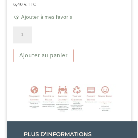
6,40
€
TTC
Ajouter à mes favoris
quantité
de
Tisane
aromatisée
Fraicheur
Ajouter au panier
d'Agrumes
Orange
Pamplemousse
PLUS D’INFORMATIONS