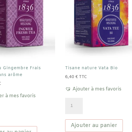
u Gingembre Frais
Tisane nature Vata Bio
ans arôme
6,40
€
TTC
C
Ajouter à mes favoris
er à mes favoris
quantité
de
Tisane
nature
Ajouter au panier
Vata