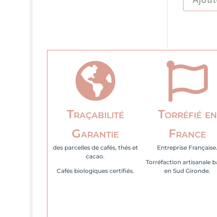
Ajout
Gingembr
Frais
nature
sans
arôme


Traçabilité
Torréfié en
Garantie
France
des parcelles de cafés, thés et
Entreprise Française
cacao.
Torréfaction artisanale 
Cafés biologiques certifiés.
en Sud Gironde.