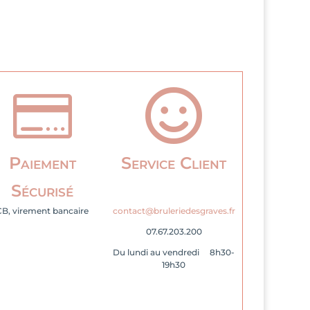


Paiement
Service Client
Sécurisé
CB, virement bancaire
contact@bruleriedesgraves.fr
07.67.203.200
Du lundi au vendredi 8h30-
19h30