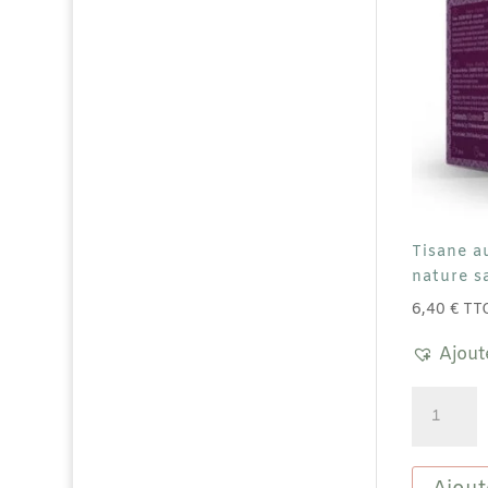
Tisane a
nature s
6,40
€
TT
Ajout
quantité
de
Tisane
au