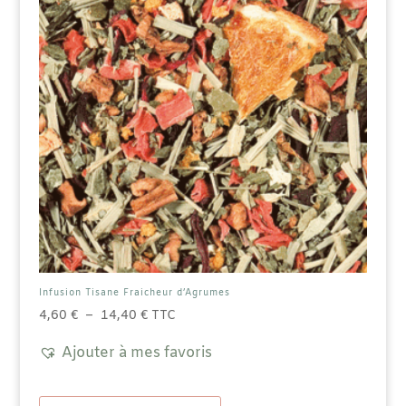
Infusion Tisane Fraicheur d’Agrumes
Plage
4,60
€
–
14,40
€
TTC
de
Ajouter à mes favoris
prix :
4,60 €
Ce
à
produit