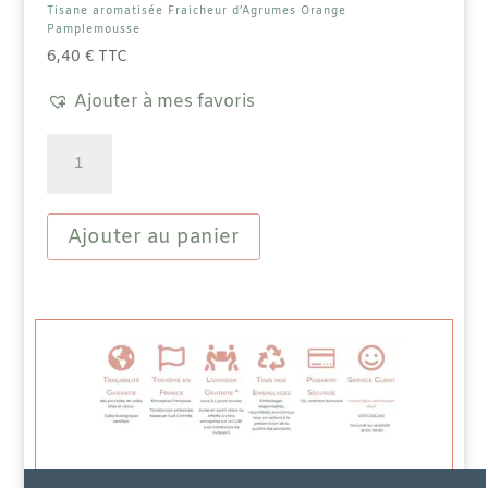
Tisane aromatisée Fraicheur d’Agrumes Orange
Pamplemousse
6,40
€
TTC
Ajouter à mes favoris
quantité
de
Tisane
aromatisée
Fraicheur
Ajouter au panier
d'Agrumes
Orange
Pamplemousse