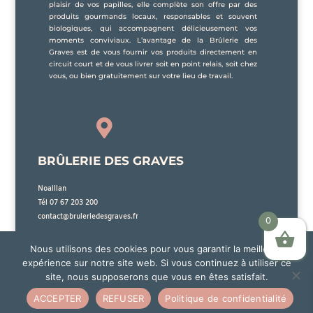
plaisir de vos papilles, elle complète son offre par des
produits gourmands locaux, responsables et souvent
biologiques, qui accompagnent délicieusement vos
moments conviviaux. L’avantage de la Brûlerie des
Graves est de vous fournir vos produits directement en
circuit court et de vous livrer soit en point relais, soit chez
vous, ou bien gratuitement sur votre lieu de travail.

BRÛLERIE DES GRAVES
Noaillan
Tél 07 67 203 200
contact@bruleriedesgraves.fr
0
Nous utilisons des cookies pour vous garantir la meilleure
expérience sur notre site web. Si vous continuez à utiliser ce
site, nous supposerons que vous en êtes satisfait.
La Brûlerie des Graves sera en vacances du 25 Juillet 2026 au 15 Août 2026 inclus. Aucune
© Brûlerie des Graves | Mentions légales
expédition et livraison ne pourra être effectuée durant cette période. Les commandes
ACCEPTER
REFUSER
Politique de confidentialité
passées jusqu'au 20 Juillet seront traitées avant les vacances et celles arrivant après cette
date seront traitées à la reprise par ordre d'arrivée. Merci pour votre compréhension.