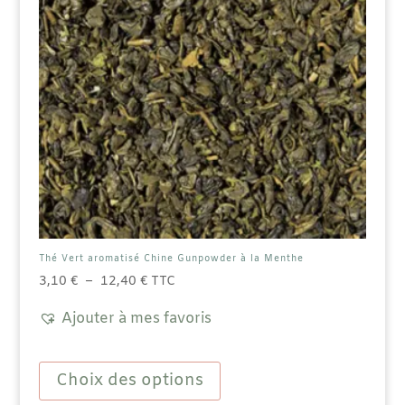
Thé Vert aromatisé Chine Gunpowder à la Menthe
Plage
3,10
€
–
12,40
€
TTC
de
Ajouter à mes favoris
prix :
3,10 €
Ce
à
produit
Choix des options
12,40 €
a
plusieurs