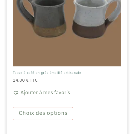
produit
Tasse à café en grés émaillé artisanale
14,00
€
TTC
Ajouter à mes favoris
Ce
produit
Choix des options
a
plusieurs
variations.
Les