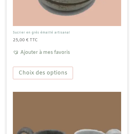
Sucrier en grés émaillé artisanal
25,00
€
TTC
Ajouter à mes favoris
Ce
produit
Choix des options
a
plusieurs
variations.
Les
options
peuvent
être
choisies
sur
la
page
du