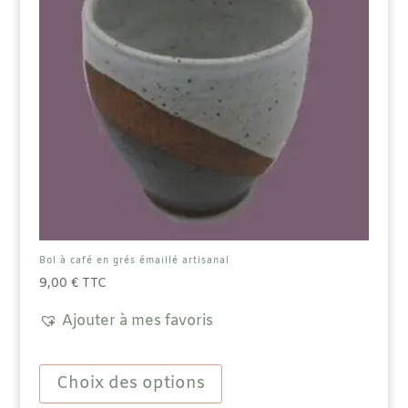
Bol à café en grés émaillé artisanal
9,00
€
TTC
Ajouter à mes favoris
Ce
produit
Choix des options
a
plusieurs