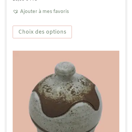
Ajouter à mes favoris
Ce
produit
Choix des options
a
plusieurs
variations.
Les
options
peuvent
être
choisies
sur
la
page
du
produit