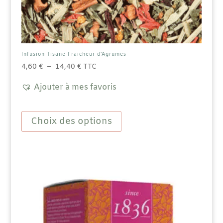
Infusion Tisane Fraicheur d’Agrumes
Plage
4,60
€
–
14,40
€
TTC
de
Ajouter à mes favoris
prix :
4,60 €
Ce
à
produit
Choix des options
14,40 €
a
plusieurs
variations.
Les
options
peuvent
être
choisies
sur
la
page
du