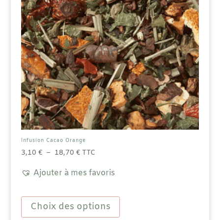
Infusion Cacao Orange
Plage
3,10
€
–
18,70
€
TTC
de
Ajouter à mes favoris
prix :
3,10 €
Ce
à
produit
Choix des options
18,70 €
a
plusieurs