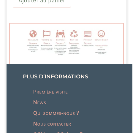
Ajouter au panier
d'Agrumes
Orange
Pamplemousse
PLUS D’INFORMATIONS
Première visite
News
Qui sommes-nous ?
Nous contacter