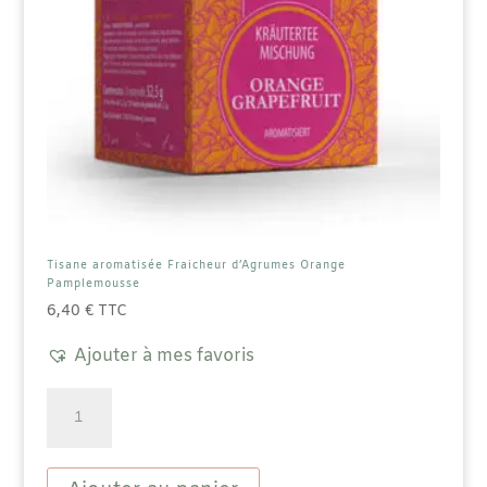
produit
Tisane aromatisée Fraicheur d’Agrumes Orange
Pamplemousse
6,40
€
TTC
Ajouter à mes favoris
quantité
de
Tisane
aromatisée
Fraicheur