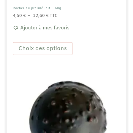
Rocher au praliné lait – 60g
Plage
4,50
€
–
12,60
€
TTC
de
Ajouter à mes favoris
prix :
4,50 €
Ce
à
produit
Choix des options
12,60 €
a
plusieurs
variations.
Les
options
peuvent
être
choisies
sur
la
page
du
produit