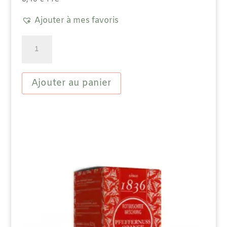
Ajouter à mes favoris
quantité
de
Thé
Rooïbos
Blend
Ajouter au panier
aromatisée
-
Caramel