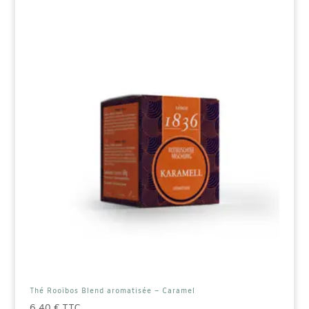
-
80g
Thé Rooïbos Blend aromatisée – Caramel
6,40
€
TTC