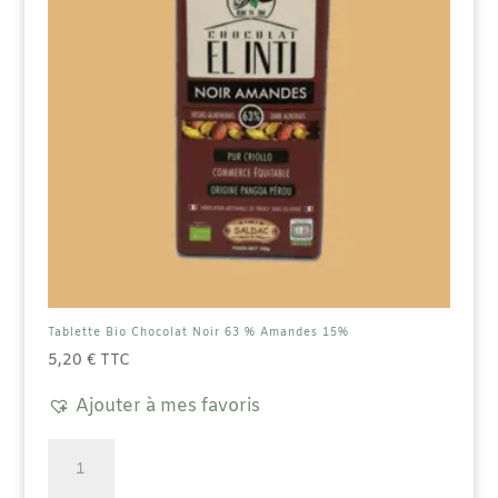
la
page
du
produit
Tablette Bio Chocolat Noir 63 % Amandes 15%
5,20
€
TTC
Ajouter à mes favoris
quantité
de
Tablette