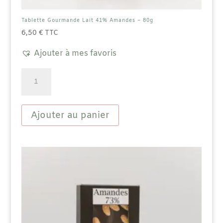
Tablette Gourmande Lait 41% Amandes – 80g
6,50
€
TTC
Ajouter à mes favoris
quantité
de
Tablette
Gourmande
Lait
Ajouter au panier
41%
Amandes
-
80g