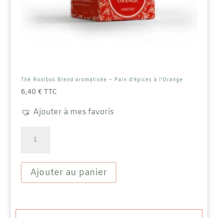
Thé Rooïbos Blend aromatisée – Pain d’épices à l’Orange
6,40
€
TTC
Ajouter à mes favoris
quantité
de
Thé
Rooïbos
Blend
Ajouter au panier
aromatisée
-
Pain
d'épices
à
l'Orange