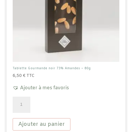
Tablette Gourmande noir 73% Amandes – 80g
6,50
€
TTC
Ajouter à mes favoris
quantité
de
Tablette
Gourmande
noir
Ajouter au panier
73%
Amandes