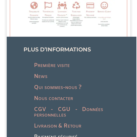
PLUS D’INFORMATIONS
Première visite
News
Qui sommes-nous ?
Nous contacter
CGV - CGU - Données
personnelles
Livraison & Retour
Paiement sécurisé