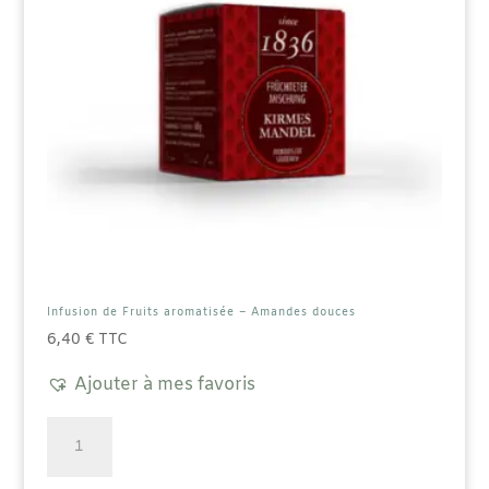
Infusion de Fruits aromatisée – Amandes douces
6,40
€
TTC
Ajouter à mes favoris
quantité
de
Infusion
de