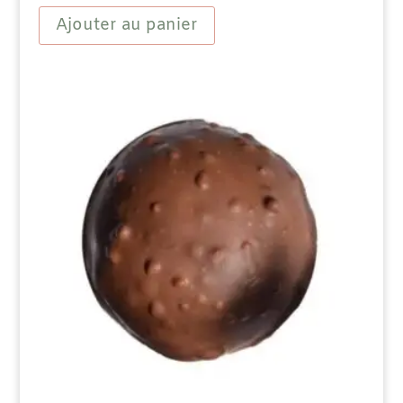
Fruits
Ajouter au panier
aromatisée
-
Amandes
douces