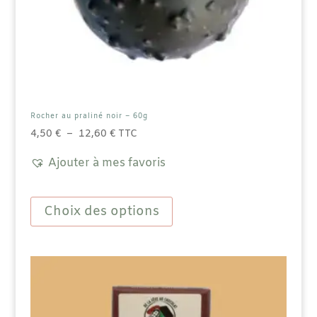
Rocher au praliné noir – 60g
Plage
4,50
€
–
12,60
€
TTC
de
Ajouter à mes favoris
prix :
4,50 €
Ce
à
produit
Choix des options
12,60 €
a
plusieurs
variations.
Les
options
peuvent
être
choisies
sur